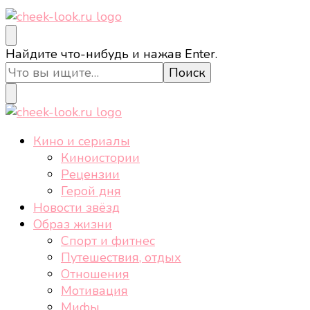
cheek-look.ru
Женский сайт о звездах и кино, а также трендах,
Ищите
Найдите что-нибудь и нажав Enter.
здоровом образе жизни, спорте, стиле, отдыхе и
что-
еде.
то?
cheek-look.ru
Женский сайт о звездах и кино, а также трендах,
Кино и сериалы
здоровом образе жизни, спорте, стиле, отдыхе и
Киноистории
еде.
Рецензии
Герой дня
Новости звёзд
Образ жизни
Спорт и фитнес
Путешествия, отдых
Отношения
Мотивация
Мифы