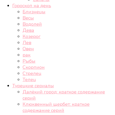
Гороскоп на день
Близнецы
Весы
Водолей
Дева
Козерог
Лев
Овен
рак
Рыбы
Скорпион
Стрелец
Телец
Турецкие сериалы
Далёкий город: краткое содержание
серий
Клюквенный щербет: краткое
содержание серий