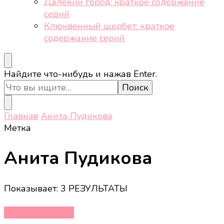
Далёкий город: краткое содержание
серий
Клюквенный щербет: краткое
содержание серий
Ищите
Найдите что-нибудь и нажав Enter.
что-
то?
Главная
Анита Пудикова
Метка
Анита Пудикова
Показывает: 3 РЕЗУЛЬТАТЫ
Кино и сериалы