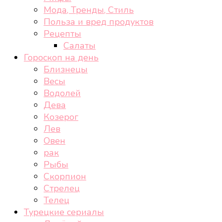
Мода, Тренды, Стиль
Польза и вред продуктов
Рецепты
Салаты
Гороскоп на день
Близнецы
Весы
Водолей
Дева
Козерог
Лев
Овен
рак
Рыбы
Скорпион
Стрелец
Телец
Турецкие сериалы