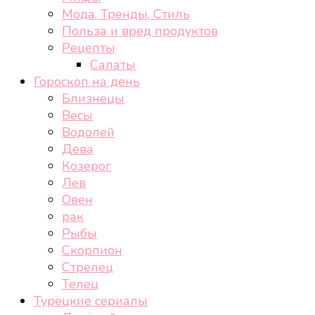
Мода, Тренды, Стиль
Польза и вред продуктов
Рецепты
Салаты
Гороскоп на день
Близнецы
Весы
Водолей
Дева
Козерог
Лев
Овен
рак
Рыбы
Скорпион
Стрелец
Телец
Турецкие сериалы