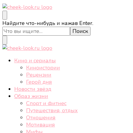
cheek-look.ru
Женский сайт о звездах и кино, а также трендах,
Ищите
Найдите что-нибудь и нажав Enter.
здоровом образе жизни, спорте, стиле, отдыхе и
что-
еде.
то?
cheek-look.ru
Женский сайт о звездах и кино, а также трендах,
Кино и сериалы
здоровом образе жизни, спорте, стиле, отдыхе и
Киноистории
еде.
Рецензии
Герой дня
Новости звёзд
Образ жизни
Спорт и фитнес
Путешествия, отдых
Отношения
Мотивация
Мифы