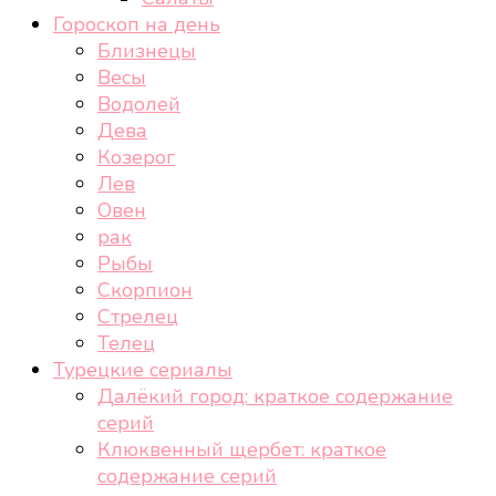
Гороскоп на день
Близнецы
Весы
Водолей
Дева
Козерог
Лев
Овен
рак
Рыбы
Скорпион
Стрелец
Телец
Турецкие сериалы
Далёкий город: краткое содержание
серий
Клюквенный щербет: краткое
содержание серий