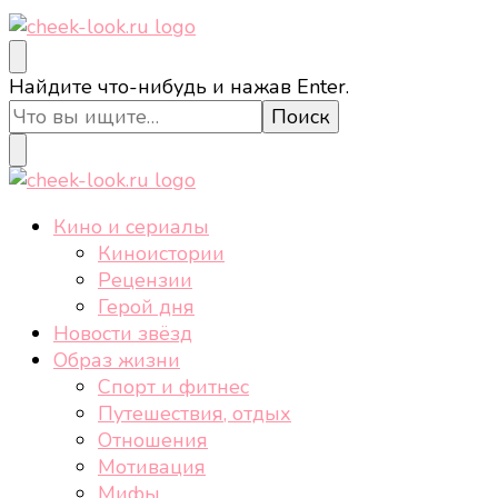
cheek-look.ru
Женский сайт о звездах и кино, а также трендах,
Ищите
Найдите что-нибудь и нажав Enter.
здоровом образе жизни, спорте, стиле, отдыхе и
что-
еде.
то?
cheek-look.ru
Женский сайт о звездах и кино, а также трендах,
Кино и сериалы
здоровом образе жизни, спорте, стиле, отдыхе и
Киноистории
еде.
Рецензии
Герой дня
Новости звёзд
Образ жизни
Спорт и фитнес
Путешествия, отдых
Отношения
Мотивация
Мифы