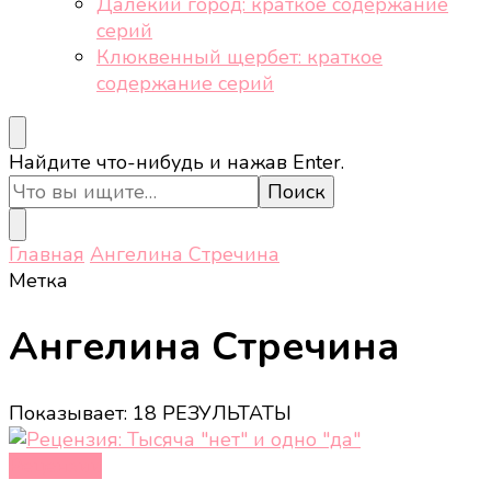
Далёкий город: краткое содержание
серий
Клюквенный щербет: краткое
содержание серий
Ищите
Найдите что-нибудь и нажав Enter.
что-
то?
Главная
Ангелина Стречина
Метка
Ангелина Стречина
Показывает: 18 РЕЗУЛЬТАТЫ
Рецензии