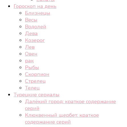
Гороскоп на день
Близнецы
Весы
Водолей
Дева
Козерог
Лев
Овен
рак
Рыбы
Скорпион
Стрелец
Телец
Турецкие сериалы
Далёкий город: краткое содержание
серий
Клюквенный щербет: краткое
содержание серий