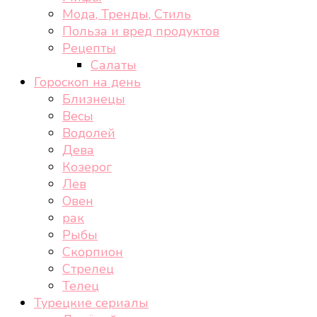
Мода, Тренды, Стиль
Польза и вред продуктов
Рецепты
Салаты
Гороскоп на день
Близнецы
Весы
Водолей
Дева
Козерог
Лев
Овен
рак
Рыбы
Скорпион
Стрелец
Телец
Турецкие сериалы