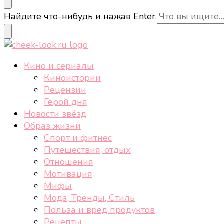
cheek-look.ru
Женский сайт о звездах и кино, а также трендах, 
Ищите
Найдите что-нибудь и нажав Enter.
что-
то?
cheek-look.ru
Женский сайт о звездах и кино, а также трендах, 
Кино и сериалы
Киноистории
Рецензии
Герой дня
Новости звёзд
Образ жизни
Спорт и фитнес
Путешествия, отдых
Отношения
Мотивация
Мифы
Мода, Тренды, Стиль
Польза и вред продуктов
Рецепты