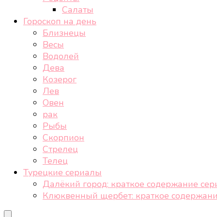
Салаты
Гороскоп на день
Близнецы
Весы
Водолей
Дева
Козерог
Лев
Овен
рак
Рыбы
Скорпион
Стрелец
Телец
Турецкие сериалы
Далёкий город: краткое содержание сер
Клюквенный щербет: краткое содержани