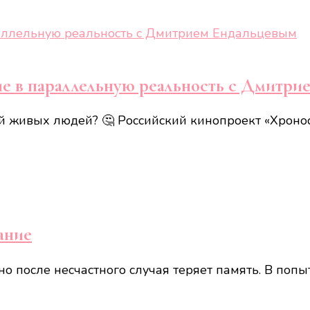
ие в параллельную реальность с Дмитр
ой живых людей? 🤔 Российский кинопроект «Хронос
ание
о после несчастного случая теряет память. В попы