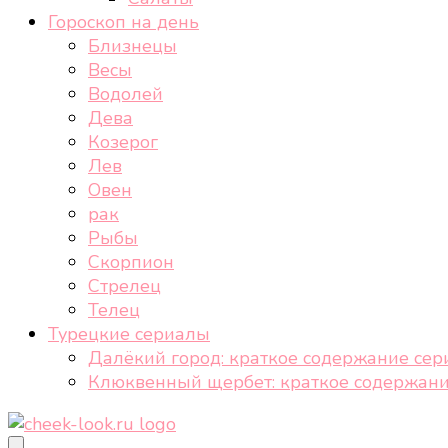
Гороскоп на день
Близнецы
Весы
Водолей
Дева
Козерог
Лев
Овен
рак
Рыбы
Скорпион
Стрелец
Телец
Турецкие сериалы
Далёкий город: краткое содержание сер
Клюквенный щербет: краткое содержани