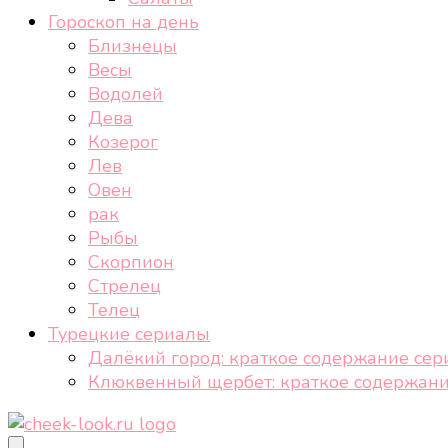
Гороскоп на день
Близнецы
Весы
Водолей
Дева
Козерог
Лев
Овен
рак
Рыбы
Скорпион
Стрелец
Телец
Турецкие сериалы
Далёкий город: краткое содержание сер
Клюквенный щербет: краткое содержани