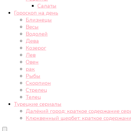
Салаты
Гороскоп на день
Близнецы
Весы
Водолей
Дева
Козерог
Лев
Овен
рак
Рыбы
Скорпион
Стрелец
Телец
Турецкие сериалы
Далёкий город: краткое содержание сер
Клюквенный щербет: краткое содержани