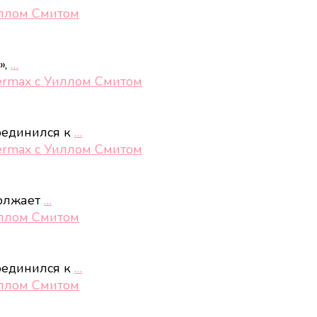
иллом Смитом
»,
…
ermax с Уиллом Смитом
соединился к
…
ermax с Уиллом Смитом
должает
…
иллом Смитом
соединился к
…
иллом Смитом