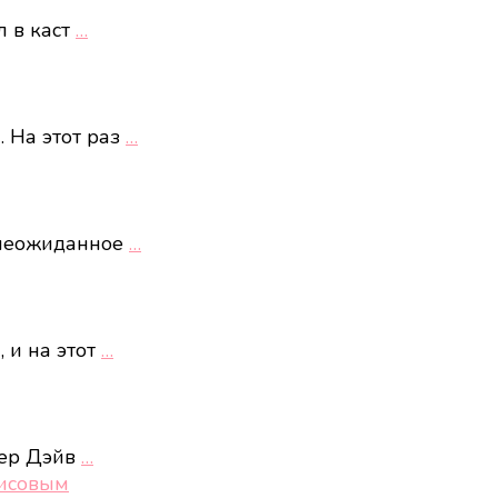
л в каст
…
 На этот раз
…
 неожиданное
…
 и на этот
…
лер Дэйв
…
рисовым