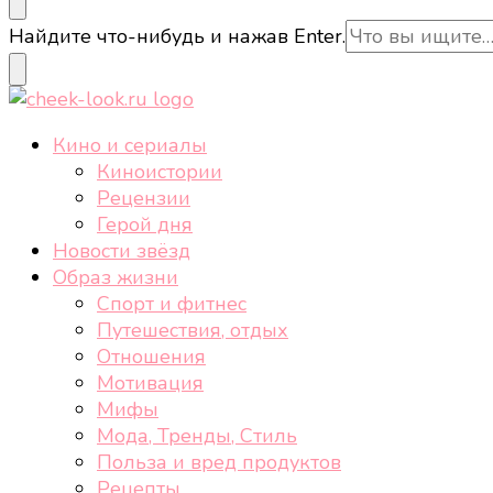
cheek-look.ru
Женский сайт о звездах и кино, а также трендах, 
Ищите
Найдите что-нибудь и нажав Enter.
что-
то?
cheek-look.ru
Женский сайт о звездах и кино, а также трендах, 
Кино и сериалы
Киноистории
Рецензии
Герой дня
Новости звёзд
Образ жизни
Спорт и фитнес
Путешествия, отдых
Отношения
Мотивация
Мифы
Мода, Тренды, Стиль
Польза и вред продуктов
Рецепты