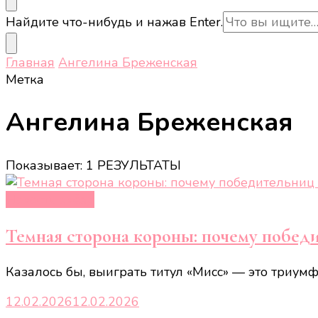
Ищите
Найдите что-нибудь и нажав Enter.
что-
то?
Главная
Ангелина Бреженская
Метка
Ангелина Бреженская
Показывает: 1 РЕЗУЛЬТАТЫ
Новости звёзд
Темная сторона короны: почему победи
Казалось бы, выиграть титул «Мисс» — это триумф
12.02.2026
12.02.2026