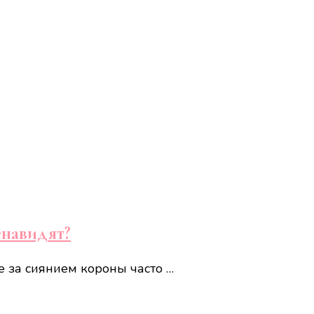
енавидят?
е за сиянием короны часто …