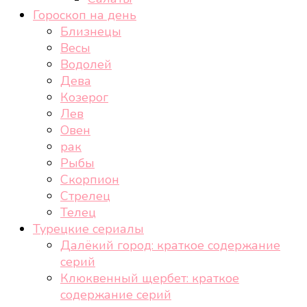
Гороскоп на день
Близнецы
Весы
Водолей
Дева
Козерог
Лев
Овен
рак
Рыбы
Скорпион
Стрелец
Телец
Турецкие сериалы
Далёкий город: краткое содержание
серий
Клюквенный щербет: краткое
содержание серий