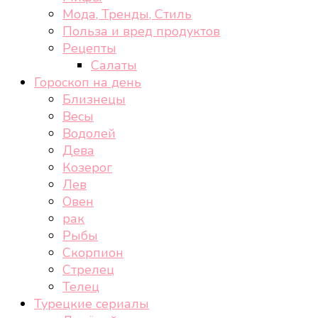
Мода, Тренды, Стиль
Польза и вред продуктов
Рецепты
Салаты
Гороскоп на день
Близнецы
Весы
Водолей
Дева
Козерог
Лев
Овен
рак
Рыбы
Скорпион
Стрелец
Телец
Турецкие сериалы