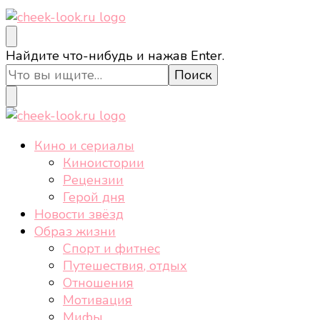
cheek-look.ru
Женский сайт о звездах и кино, а также трендах,
Ищите
Найдите что-нибудь и нажав Enter.
здоровом образе жизни, спорте, стиле, отдыхе и
что-
еде.
то?
cheek-look.ru
Женский сайт о звездах и кино, а также трендах,
Кино и сериалы
здоровом образе жизни, спорте, стиле, отдыхе и
Киноистории
еде.
Рецензии
Герой дня
Новости звёзд
Образ жизни
Спорт и фитнес
Путешествия, отдых
Отношения
Мотивация
Мифы