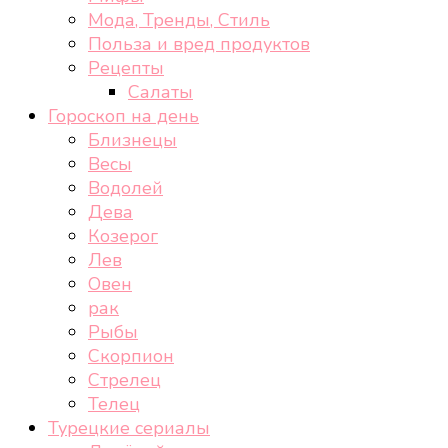
Мода, Тренды, Стиль
Польза и вред продуктов
Рецепты
Салаты
Гороскоп на день
Близнецы
Весы
Водолей
Дева
Козерог
Лев
Овен
рак
Рыбы
Скорпион
Стрелец
Телец
Турецкие сериалы