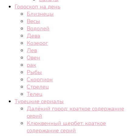
Гороскоп на день
Близнецы
Весы
Водолей
Дева
Козерог
Лев
Овен
рак
Рыбы
Скорпион
Стрелец
Телец
Турецкие сериалы
Далёкий город: краткое содержание
серий
Клюквенный щербет: краткое
содержание серий