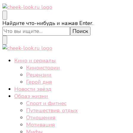
cheek-look.ru
Женский сайт о звездах и кино, а также трендах,
Ищите
Найдите что-нибудь и нажав Enter.
здоровом образе жизни, спорте, стиле, отдыхе и
что-
еде.
то?
cheek-look.ru
Женский сайт о звездах и кино, а также трендах,
Кино и сериалы
здоровом образе жизни, спорте, стиле, отдыхе и
Киноистории
еде.
Рецензии
Герой дня
Новости звёзд
Образ жизни
Спорт и фитнес
Путешествия, отдых
Отношения
Мотивация
Мифы