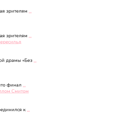
ная зрителям
…
ная зрителям
…
Пересильд
кой драмы «Без
…
 что финал
…
иллом Смитом
соединился к
…