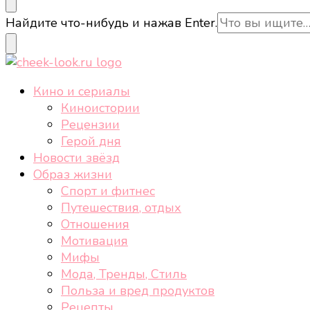
cheek-look.ru
Женский сайт о звездах и кино, а также трендах, 
Ищите
Найдите что-нибудь и нажав Enter.
что-
то?
cheek-look.ru
Женский сайт о звездах и кино, а также трендах, 
Кино и сериалы
Киноистории
Рецензии
Герой дня
Новости звёзд
Образ жизни
Спорт и фитнес
Путешествия, отдых
Отношения
Мотивация
Мифы
Мода, Тренды, Стиль
Польза и вред продуктов
Рецепты