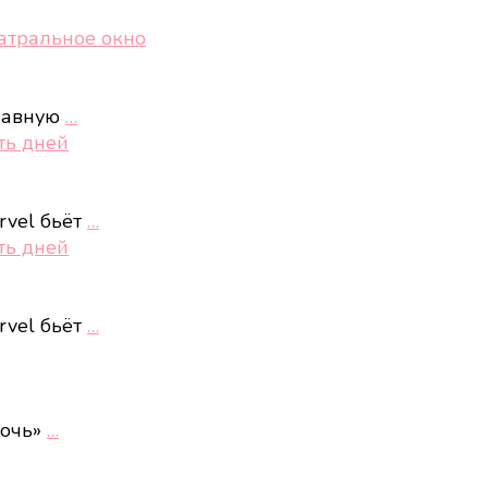
еатральное окно
главную
…
ть дней
rvel бьёт
…
ть дней
rvel бьёт
…
ночь»
…