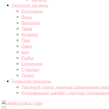
Гороскоп на день
Близнецы
Весы
Водолей
Дева
Козерог
Лев
Овен
рак
Рыбы
Скорпион
Стрелец
Телец
Турецкие сериалы
Далёкий город: краткое содержание сер
Клюквенный щербет: краткое содержани