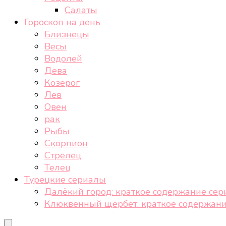
Салаты
Гороскоп на день
Близнецы
Весы
Водолей
Дева
Козерог
Лев
Овен
рак
Рыбы
Скорпион
Стрелец
Телец
Турецкие сериалы
Далёкий город: краткое содержание сер
Клюквенный щербет: краткое содержани