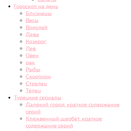
Гороскоп на день
Близнецы
Весы
Водолей
Дева
Козерог
Лев
Овен
рак
Рыбы
Скорпион
Стрелец
Телец
Турецкие сериалы
Далёкий город: краткое содержание
серий
Клюквенный щербет: краткое
содержание серий