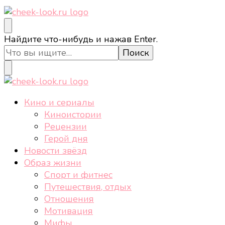
cheek-look.ru
Женский сайт о звездах и кино, а также трендах,
Ищите
Найдите что-нибудь и нажав Enter.
здоровом образе жизни, спорте, стиле, отдыхе и
что-
еде.
то?
cheek-look.ru
Женский сайт о звездах и кино, а также трендах,
Кино и сериалы
здоровом образе жизни, спорте, стиле, отдыхе и
Киноистории
еде.
Рецензии
Герой дня
Новости звёзд
Образ жизни
Спорт и фитнес
Путешествия, отдых
Отношения
Мотивация
Мифы