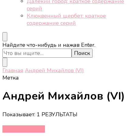
Далёкий город: краткое содержание
серий
Клюквенный щербет: краткое
содержание серий
Ищите
Найдите что-нибудь и нажав Enter.
что-
то?
Главная
Андрей Михайлов (VI)
Метка
Андрей Михайлов (VI)
Показывает: 1 РЕЗУЛЬТАТЫ
Кино и сериалы