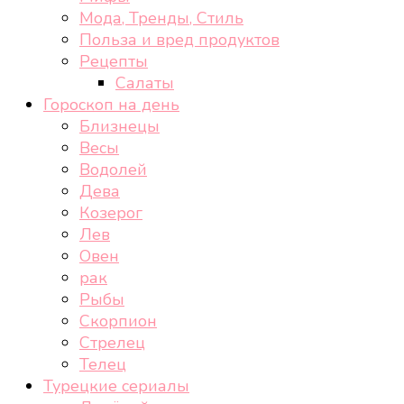
Мода, Тренды, Стиль
Польза и вред продуктов
Рецепты
Салаты
Гороскоп на день
Близнецы
Весы
Водолей
Дева
Козерог
Лев
Овен
рак
Рыбы
Скорпион
Стрелец
Телец
Турецкие сериалы