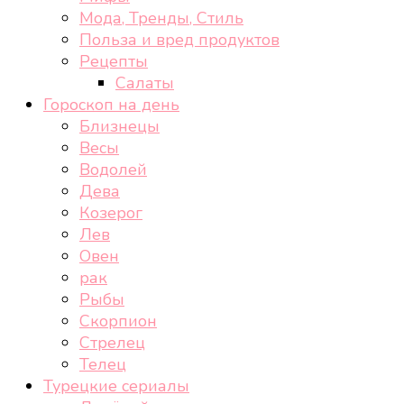
Мода, Тренды, Стиль
Польза и вред продуктов
Рецепты
Салаты
Гороскоп на день
Близнецы
Весы
Водолей
Дева
Козерог
Лев
Овен
рак
Рыбы
Скорпион
Стрелец
Телец
Турецкие сериалы