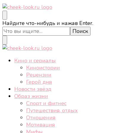
cheek-look.ru
Женский сайт о звездах и кино, а также трендах,
Ищите
Найдите что-нибудь и нажав Enter.
здоровом образе жизни, спорте, стиле, отдыхе и
что-
еде.
то?
cheek-look.ru
Женский сайт о звездах и кино, а также трендах,
Кино и сериалы
здоровом образе жизни, спорте, стиле, отдыхе и
Киноистории
еде.
Рецензии
Герой дня
Новости звёзд
Образ жизни
Спорт и фитнес
Путешествия, отдых
Отношения
Мотивация
Мифы