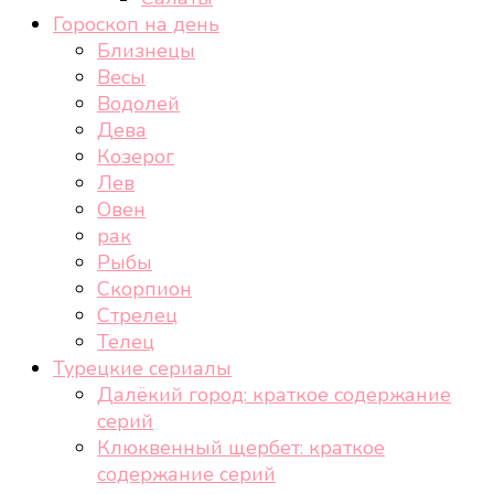
Гороскоп на день
Близнецы
Весы
Водолей
Дева
Козерог
Лев
Овен
рак
Рыбы
Скорпион
Стрелец
Телец
Турецкие сериалы
Далёкий город: краткое содержание
серий
Клюквенный щербет: краткое
содержание серий