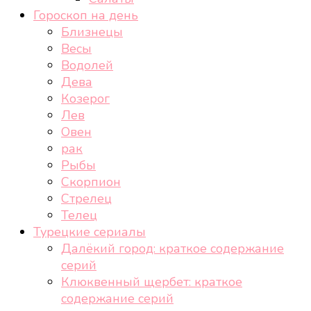
Гороскоп на день
Близнецы
Весы
Водолей
Дева
Козерог
Лев
Овен
рак
Рыбы
Скорпион
Стрелец
Телец
Турецкие сериалы
Далёкий город: краткое содержание
серий
Клюквенный щербет: краткое
содержание серий