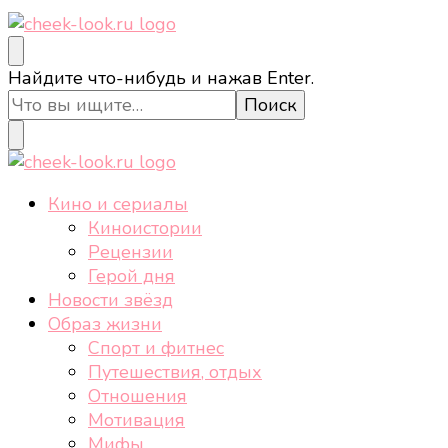
cheek-look.ru
Женский сайт о звездах и кино, а также трендах,
Ищите
Найдите что-нибудь и нажав Enter.
здоровом образе жизни, спорте, стиле, отдыхе и
что-
еде.
то?
cheek-look.ru
Женский сайт о звездах и кино, а также трендах,
Кино и сериалы
здоровом образе жизни, спорте, стиле, отдыхе и
Киноистории
еде.
Рецензии
Герой дня
Новости звёзд
Образ жизни
Спорт и фитнес
Путешествия, отдых
Отношения
Мотивация
Мифы