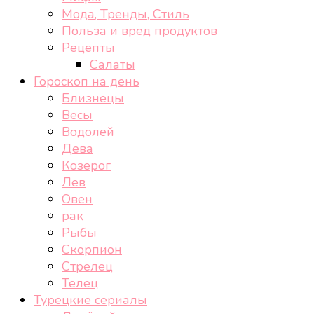
Мода, Тренды, Стиль
Польза и вред продуктов
Рецепты
Салаты
Гороскоп на день
Близнецы
Весы
Водолей
Дева
Козерог
Лев
Овен
рак
Рыбы
Скорпион
Стрелец
Телец
Турецкие сериалы