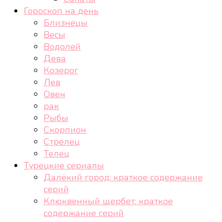
Гороскоп на день
Близнецы
Весы
Водолей
Дева
Козерог
Лев
Овен
рак
Рыбы
Скорпион
Стрелец
Телец
Турецкие сериалы
Далёкий город: краткое содержание
серий
Клюквенный щербет: краткое
содержание серий