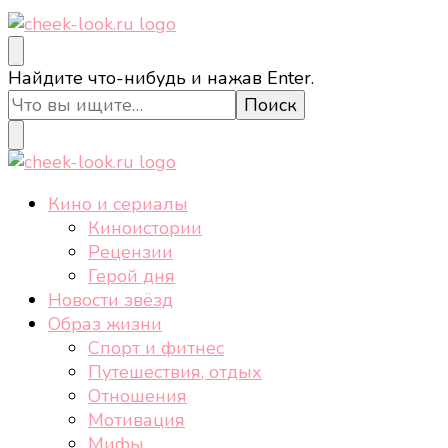
cheek-look.ru
Женский сайт о звездах и кино, а также трендах,
Ищите
Найдите что-нибудь и нажав Enter.
здоровом образе жизни, спорте, стиле, отдыхе и
что-
еде.
то?
cheek-look.ru
Женский сайт о звездах и кино, а также трендах,
Кино и сериалы
здоровом образе жизни, спорте, стиле, отдыхе и
Киноистории
еде.
Рецензии
Герой дня
Новости звёзд
Образ жизни
Спорт и фитнес
Путешествия, отдых
Отношения
Мотивация
Мифы