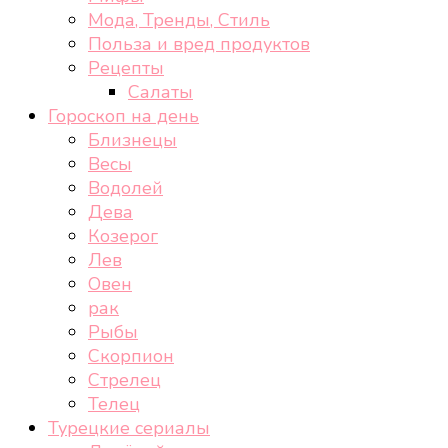
Мода, Тренды, Стиль
Польза и вред продуктов
Рецепты
Салаты
Гороскоп на день
Близнецы
Весы
Водолей
Дева
Козерог
Лев
Овен
рак
Рыбы
Скорпион
Стрелец
Телец
Турецкие сериалы