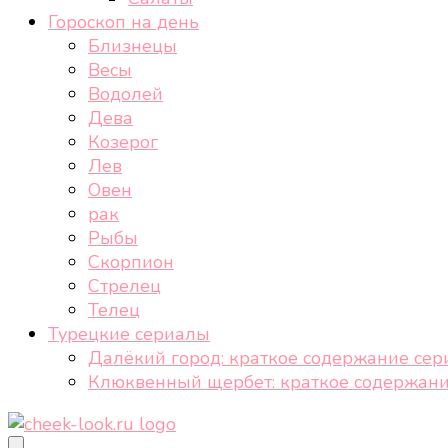
Гороскоп на день
Близнецы
Весы
Водолей
Дева
Козерог
Лев
Овен
рак
Рыбы
Скорпион
Стрелец
Телец
Турецкие сериалы
Далёкий город: краткое содержание сер
Клюквенный щербет: краткое содержани