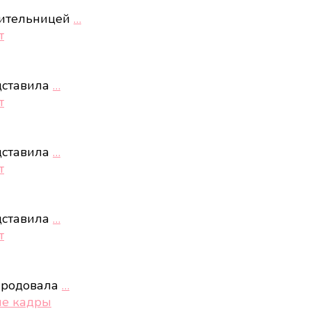
нительницей
…
т
дставила
…
т
дставила
…
т
дставила
…
т
ародовала
…
ые кадры