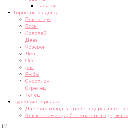
Салаты
Гороскоп на день
Близнецы
Весы
Водолей
Дева
Козерог
Лев
Овен
рак
Рыбы
Скорпион
Стрелец
Телец
Турецкие сериалы
Далёкий город: краткое содержание сер
Клюквенный щербет: краткое содержани