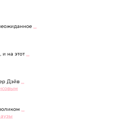
 неожиданное
…
 и на этот
…
лер Дэйв
…
рисовым
 роликом
…
паузы