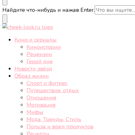
cheek-look.ru
Женский сайт о звездах и кино, а также трендах, 
Ищите
Найдите что-нибудь и нажав Enter.
что-
то?
cheek-look.ru
Женский сайт о звездах и кино, а также трендах, 
Кино и сериалы
Киноистории
Рецензии
Герой дня
Новости звёзд
Образ жизни
Спорт и фитнес
Путешествия, отдых
Отношения
Мотивация
Мифы
Мода, Тренды, Стиль
Польза и вред продуктов
Рецепты