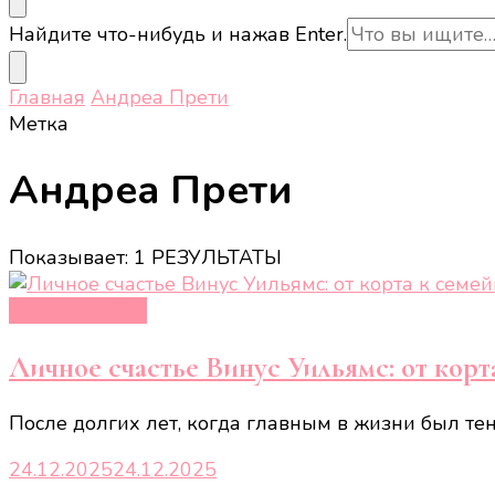
Ищите
Найдите что-нибудь и нажав Enter.
что-
то?
Главная
Андреа Прети
Метка
Андреа Прети
Показывает: 1 РЕЗУЛЬТАТЫ
Новости звёзд
Личное счастье Винус Уильямс: от кор
После долгих лет, когда главным в жизни был те
24.12.2025
24.12.2025