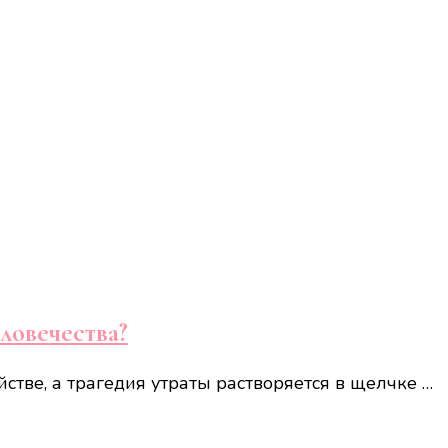
ловечества?
стве, а трагедия утраты растворяется в щелчке …