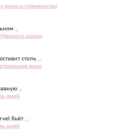
ду кино и стримингом
ельном
…
 «Черного шара»
оставит столь
…
еатральное окно
главную
…
ть дней
rvel бьёт
…
ть дней