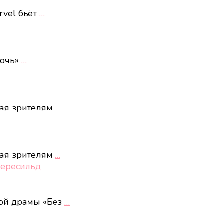
rvel бьёт
…
ночь»
…
ная зрителям
…
ная зрителям
…
Пересильд
кой драмы «Без
…