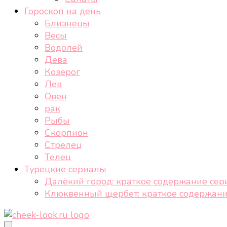
Гороскоп на день
Близнецы
Весы
Водолей
Дева
Козерог
Лев
Овен
рак
Рыбы
Скорпион
Стрелец
Телец
Турецкие сериалы
Далёкий город: краткое содержание сер
Клюквенный щербет: краткое содержани