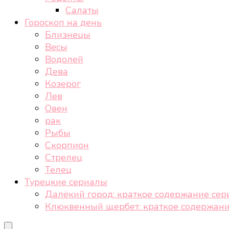
Салаты
Гороскоп на день
Близнецы
Весы
Водолей
Дева
Козерог
Лев
Овен
рак
Рыбы
Скорпион
Стрелец
Телец
Турецкие сериалы
Далёкий город: краткое содержание сер
Клюквенный щербет: краткое содержани