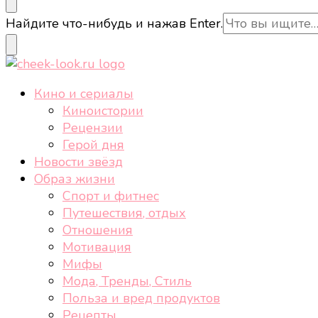
cheek-look.ru
Женский сайт о звездах и кино, а также трендах, 
Ищите
Найдите что-нибудь и нажав Enter.
что-
то?
cheek-look.ru
Женский сайт о звездах и кино, а также трендах, 
Кино и сериалы
Киноистории
Рецензии
Герой дня
Новости звёзд
Образ жизни
Спорт и фитнес
Путешествия, отдых
Отношения
Мотивация
Мифы
Мода, Тренды, Стиль
Польза и вред продуктов
Рецепты