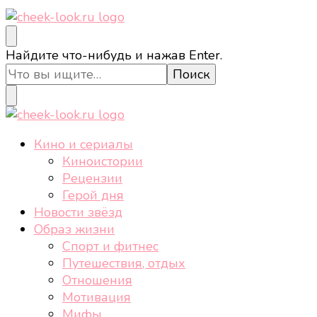
cheek-look.ru
Женский сайт о звездах и кино, а также трендах,
Ищите
Найдите что-нибудь и нажав Enter.
здоровом образе жизни, спорте, стиле, отдыхе и
что-
еде.
то?
cheek-look.ru
Женский сайт о звездах и кино, а также трендах,
Кино и сериалы
здоровом образе жизни, спорте, стиле, отдыхе и
Киноистории
еде.
Рецензии
Герой дня
Новости звёзд
Образ жизни
Спорт и фитнес
Путешествия, отдых
Отношения
Мотивация
Мифы