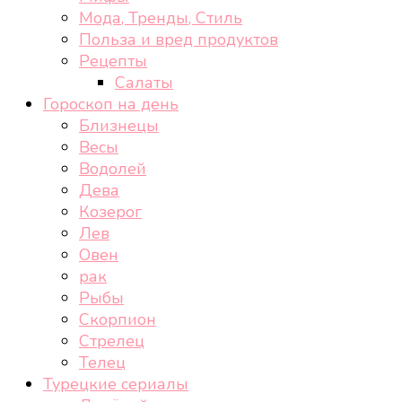
Мода, Тренды, Стиль
Польза и вред продуктов
Рецепты
Салаты
Гороскоп на день
Близнецы
Весы
Водолей
Дева
Козерог
Лев
Овен
рак
Рыбы
Скорпион
Стрелец
Телец
Турецкие сериалы