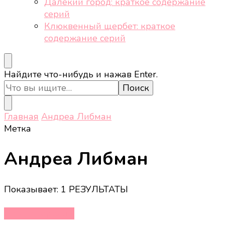
Далёкий город: краткое содержание
серий
Клюквенный щербет: краткое
содержание серий
Ищите
Найдите что-нибудь и нажав Enter.
что-
то?
Главная
Андреа Либман
Метка
Андреа Либман
Показывает: 1 РЕЗУЛЬТАТЫ
Кино и сериалы