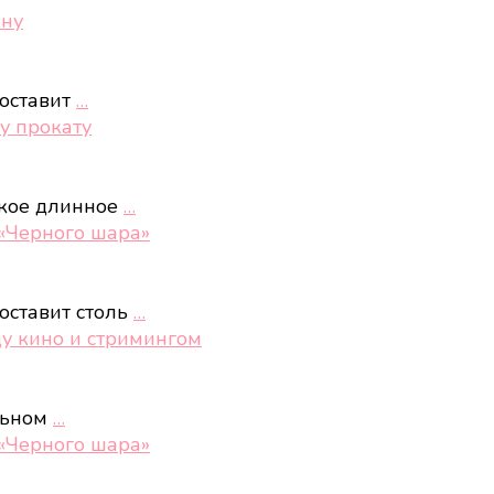
кну
доставит
…
у прокату
акое длинное
…
 «Черного шара»
оставит столь
…
ду кино и стримингом
ельном
…
 «Черного шара»