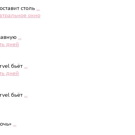
оставит столь
…
еатральное окно
главную
…
ть дней
rvel бьёт
…
ть дней
rvel бьёт
…
ночь»
…