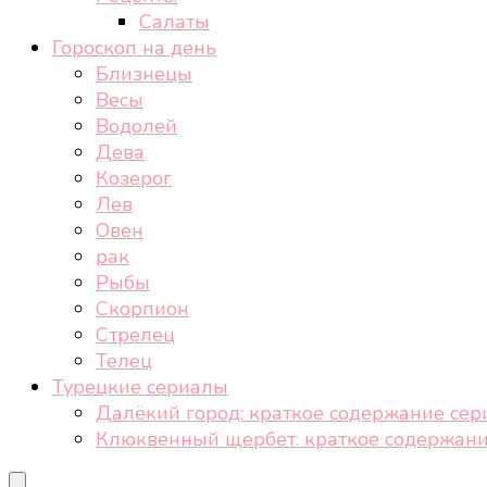
Салаты
Гороскоп на день
Близнецы
Весы
Водолей
Дева
Козерог
Лев
Овен
рак
Рыбы
Скорпион
Стрелец
Телец
Турецкие сериалы
Далёкий город: краткое содержание сер
Клюквенный щербет: краткое содержани