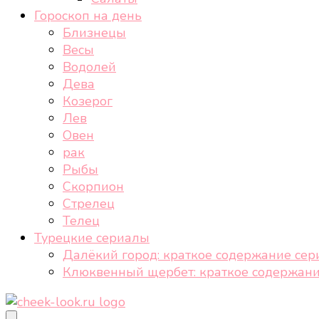
Гороскоп на день
Близнецы
Весы
Водолей
Дева
Козерог
Лев
Овен
рак
Рыбы
Скорпион
Стрелец
Телец
Турецкие сериалы
Далёкий город: краткое содержание сер
Клюквенный щербет: краткое содержани