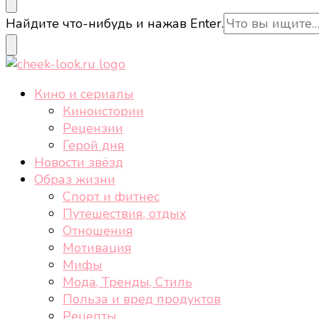
cheek-look.ru
Женский сайт о звездах и кино, а также трендах, 
Ищите
Найдите что-нибудь и нажав Enter.
что-
то?
cheek-look.ru
Женский сайт о звездах и кино, а также трендах, 
Кино и сериалы
Киноистории
Рецензии
Герой дня
Новости звёзд
Образ жизни
Спорт и фитнес
Путешествия, отдых
Отношения
Мотивация
Мифы
Мода, Тренды, Стиль
Польза и вред продуктов
Рецепты