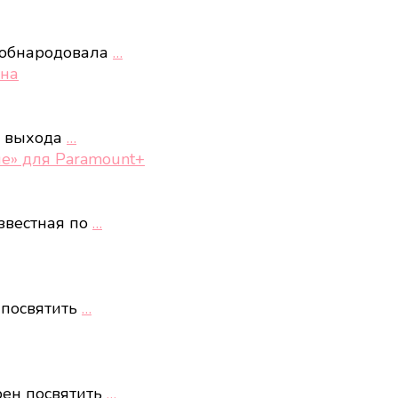
 обнародовала
…
она
у выхода
…
е» для Paramount+
звестная по
…
 посвятить
…
рен посвятить
…