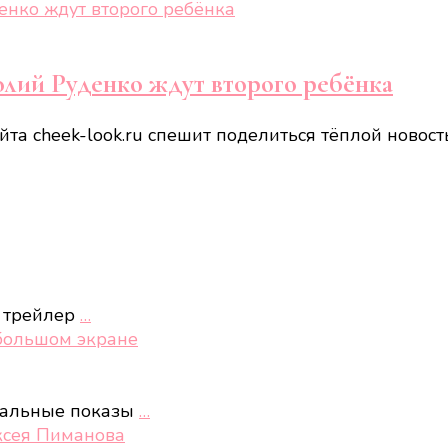
олий Руденко ждут второго ребёнка
йта cheek-look.ru спешит поделиться тёплой новост
 трейлер
…
 большом экране
иальные показы
…
ксея Пиманова