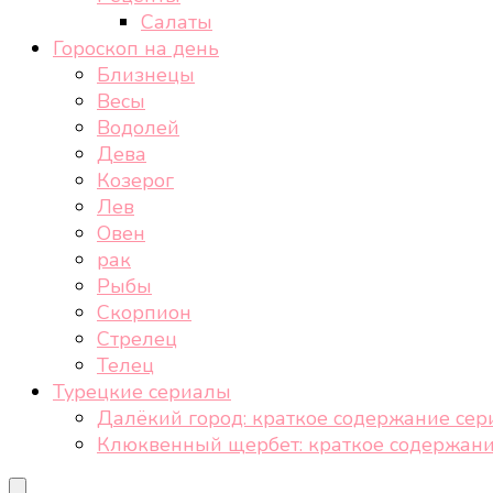
Салаты
Гороскоп на день
Близнецы
Весы
Водолей
Дева
Козерог
Лев
Овен
рак
Рыбы
Скорпион
Стрелец
Телец
Турецкие сериалы
Далёкий город: краткое содержание сер
Клюквенный щербет: краткое содержани