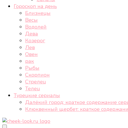
Гороскоп на день
Близнецы
Весы
Водолей
Дева
Козерог
Лев
Овен
рак
Рыбы
Скорпион
Стрелец
Телец
Турецкие сериалы
Далёкий город: краткое содержание сер
Клюквенный щербет: краткое содержани