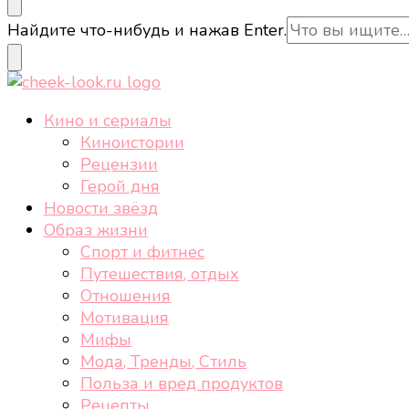
cheek-look.ru
Женский сайт о звездах и кино, а также трендах, 
Ищите
Найдите что-нибудь и нажав Enter.
что-
то?
cheek-look.ru
Женский сайт о звездах и кино, а также трендах, 
Кино и сериалы
Киноистории
Рецензии
Герой дня
Новости звёзд
Образ жизни
Спорт и фитнес
Путешествия, отдых
Отношения
Мотивация
Мифы
Мода, Тренды, Стиль
Польза и вред продуктов
Рецепты