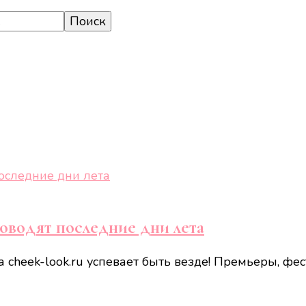
роводят последние дни лета
а cheek-look.ru успевает быть везде! Премьеры, ф