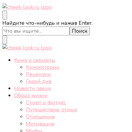
cheek-look.ru
Женский сайт о звездах и кино, а также трендах,
Ищите
Найдите что-нибудь и нажав Enter.
здоровом образе жизни, спорте, стиле, отдыхе и
что-
еде.
то?
cheek-look.ru
Женский сайт о звездах и кино, а также трендах,
Кино и сериалы
здоровом образе жизни, спорте, стиле, отдыхе и
Киноистории
еде.
Рецензии
Герой дня
Новости звёзд
Образ жизни
Спорт и фитнес
Путешествия, отдых
Отношения
Мотивация
Мифы