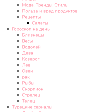
Мода, Тренды, Стиль
Польза и вред продуктов
Рецепты
Салаты
Гороскоп на день
Близнецы
Весы
Водолей
Дева
Козерог
Лев
Овен
рак
Рыбы
Скорпион
Стрелец
Телец
Турецкие сериалы