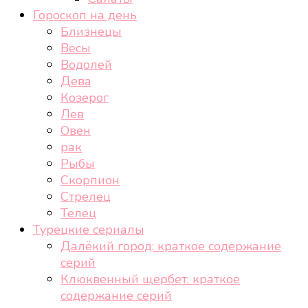
Гороскоп на день
Близнецы
Весы
Водолей
Дева
Козерог
Лев
Овен
рак
Рыбы
Скорпион
Стрелец
Телец
Турецкие сериалы
Далёкий город: краткое содержание
серий
Клюквенный щербет: краткое
содержание серий