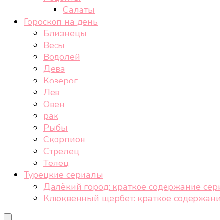
Салаты
Гороскоп на день
Близнецы
Весы
Водолей
Дева
Козерог
Лев
Овен
рак
Рыбы
Скорпион
Стрелец
Телец
Турецкие сериалы
Далёкий город: краткое содержание сер
Клюквенный щербет: краткое содержани