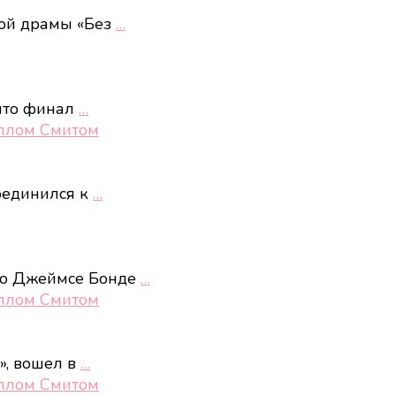
кой драмы «Без
…
 что финал
…
иллом Смитом
соединился к
…
 о Джеймсе Бонде
…
иллом Смитом
», вошел в
…
иллом Смитом