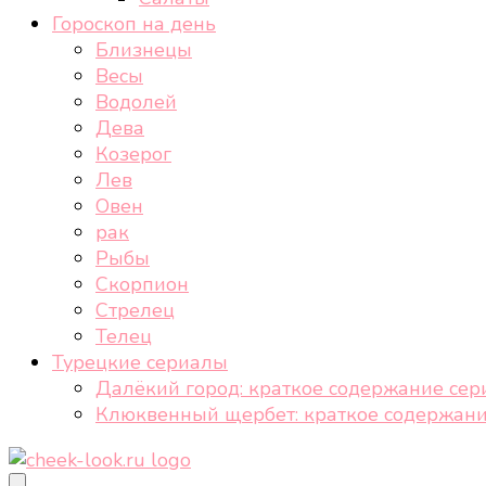
Гороскоп на день
Близнецы
Весы
Водолей
Дева
Козерог
Лев
Овен
рак
Рыбы
Скорпион
Стрелец
Телец
Турецкие сериалы
Далёкий город: краткое содержание сер
Клюквенный щербет: краткое содержани