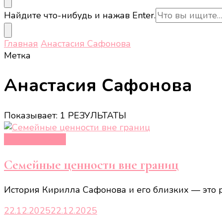
Ищите
Найдите что-нибудь и нажав Enter.
что-
то?
Главная
Анастасия Сафонова
Метка
Анастасия Сафонова
Показывает: 1 РЕЗУЛЬТАТЫ
Новости звёзд
Семейные ценности вне границ
История Кирилла Сафонова и его близких — это р
22.12.2025
22.12.2025