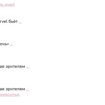
ть дней
rvel бьёт
…
ночь»
…
ная зрителям
…
ная зрителям
…
Пересильд