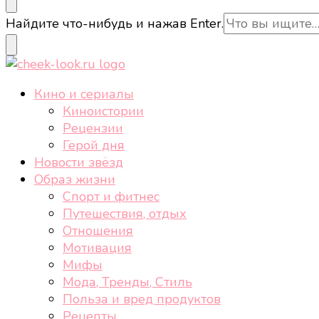
cheek-look.ru
Женский сайт о звездах и кино, а также трендах, 
Ищите
Найдите что-нибудь и нажав Enter.
что-
то?
cheek-look.ru
Женский сайт о звездах и кино, а также трендах, 
Кино и сериалы
Киноистории
Рецензии
Герой дня
Новости звёзд
Образ жизни
Спорт и фитнес
Путешествия, отдых
Отношения
Мотивация
Мифы
Мода, Тренды, Стиль
Польза и вред продуктов
Рецепты