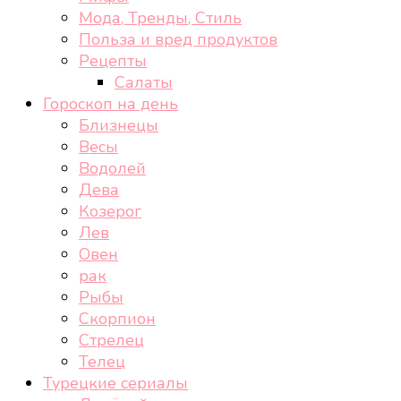
Мода, Тренды, Стиль
Польза и вред продуктов
Рецепты
Салаты
Гороскоп на день
Близнецы
Весы
Водолей
Дева
Козерог
Лев
Овен
рак
Рыбы
Скорпион
Стрелец
Телец
Турецкие сериалы