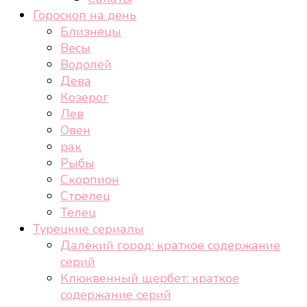
Гороскоп на день
Близнецы
Весы
Водолей
Дева
Козерог
Лев
Овен
рак
Рыбы
Скорпион
Стрелец
Телец
Турецкие сериалы
Далёкий город: краткое содержание
серий
Клюквенный щербет: краткое
содержание серий