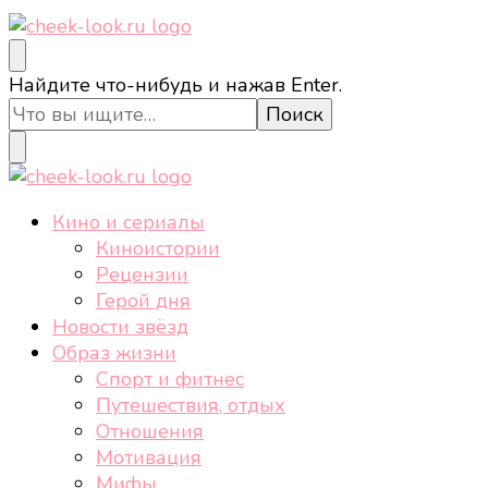
cheek-look.ru
Женский сайт о звездах и кино, а также трендах,
Ищите
Найдите что-нибудь и нажав Enter.
здоровом образе жизни, спорте, стиле, отдыхе и
что-
еде.
то?
cheek-look.ru
Женский сайт о звездах и кино, а также трендах,
Кино и сериалы
здоровом образе жизни, спорте, стиле, отдыхе и
Киноистории
еде.
Рецензии
Герой дня
Новости звёзд
Образ жизни
Спорт и фитнес
Путешествия, отдых
Отношения
Мотивация
Мифы