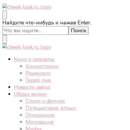
cheek-look.ru
Женский сайт о звездах и кино, а также трендах,
Ищите
Найдите что-нибудь и нажав Enter.
здоровом образе жизни, спорте, стиле, отдыхе и
что-
еде.
то?
cheek-look.ru
Женский сайт о звездах и кино, а также трендах,
Кино и сериалы
здоровом образе жизни, спорте, стиле, отдыхе и
Киноистории
еде.
Рецензии
Герой дня
Новости звёзд
Образ жизни
Спорт и фитнес
Путешествия, отдых
Отношения
Мотивация
Мифы