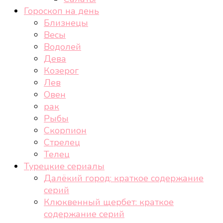
Гороскоп на день
Близнецы
Весы
Водолей
Дева
Козерог
Лев
Овен
рак
Рыбы
Скорпион
Стрелец
Телец
Турецкие сериалы
Далёкий город: краткое содержание
серий
Клюквенный щербет: краткое
содержание серий