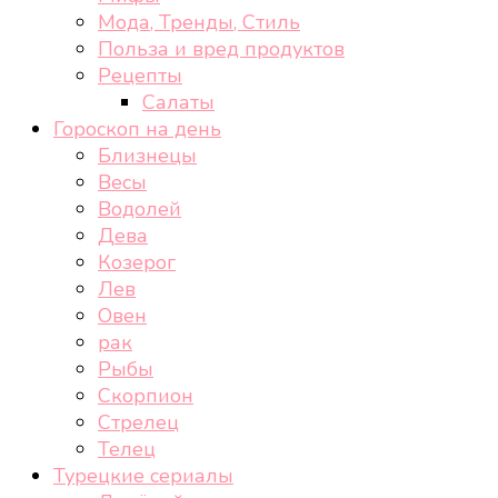
Мода, Тренды, Стиль
Польза и вред продуктов
Рецепты
Салаты
Гороскоп на день
Близнецы
Весы
Водолей
Дева
Козерог
Лев
Овен
рак
Рыбы
Скорпион
Стрелец
Телец
Турецкие сериалы