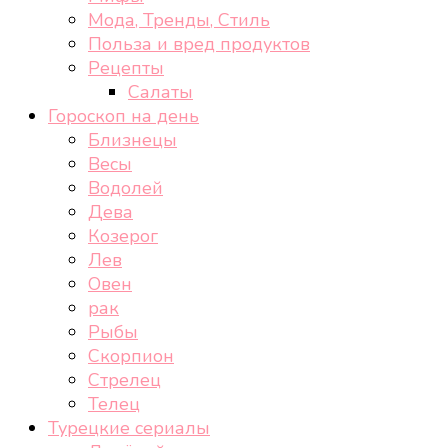
Мода, Тренды, Стиль
Польза и вред продуктов
Рецепты
Салаты
Гороскоп на день
Близнецы
Весы
Водолей
Дева
Козерог
Лев
Овен
рак
Рыбы
Скорпион
Стрелец
Телец
Турецкие сериалы