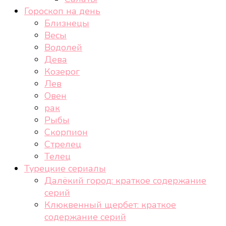
Гороскоп на день
Близнецы
Весы
Водолей
Дева
Козерог
Лев
Овен
рак
Рыбы
Скорпион
Стрелец
Телец
Турецкие сериалы
Далёкий город: краткое содержание
серий
Клюквенный щербет: краткое
содержание серий