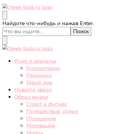
cheek-look.ru
Женский сайт о звездах и кино, а также трендах,
Ищите
Найдите что-нибудь и нажав Enter.
здоровом образе жизни, спорте, стиле, отдыхе и
что-
еде.
то?
cheek-look.ru
Женский сайт о звездах и кино, а также трендах,
Кино и сериалы
здоровом образе жизни, спорте, стиле, отдыхе и
Киноистории
еде.
Рецензии
Герой дня
Новости звёзд
Образ жизни
Спорт и фитнес
Путешествия, отдых
Отношения
Мотивация
Мифы