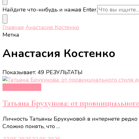
Ищите
Найдите что-нибудь и нажав Enter.
что-
то?
Главная
Анастасия Костенко
Метка
Анастасия Костенко
Показывает: 49 РЕЗУЛЬТАТЫ
Новости звёзд
Татьяна Брухунова: от провинциальног
Личность Татьяны Брухуновой в интернете редко
Сложно понять, что …