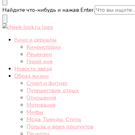
cheek-look.ru
Женский сайт о звездах и кино, а также трендах, 
Ищите
Найдите что-нибудь и нажав Enter.
что-
то?
cheek-look.ru
Женский сайт о звездах и кино, а также трендах, 
Кино и сериалы
Киноистории
Рецензии
Герой дня
Новости звёзд
Образ жизни
Спорт и фитнес
Путешествия, отдых
Отношения
Мотивация
Мифы
Мода, Тренды, Стиль
Польза и вред продуктов
Рецепты