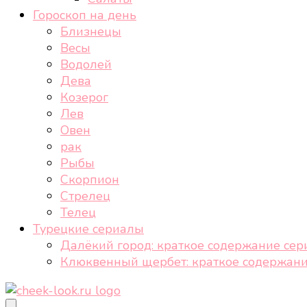
Гороскоп на день
Близнецы
Весы
Водолей
Дева
Козерог
Лев
Овен
рак
Рыбы
Скорпион
Стрелец
Телец
Турецкие сериалы
Далёкий город: краткое содержание сер
Клюквенный щербет: краткое содержани