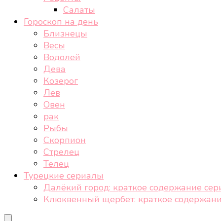
Салаты
Гороскоп на день
Близнецы
Весы
Водолей
Дева
Козерог
Лев
Овен
рак
Рыбы
Скорпион
Стрелец
Телец
Турецкие сериалы
Далёкий город: краткое содержание сер
Клюквенный щербет: краткое содержани