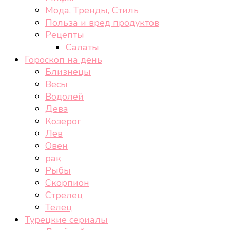
Мода, Тренды, Стиль
Польза и вред продуктов
Рецепты
Салаты
Гороскоп на день
Близнецы
Весы
Водолей
Дева
Козерог
Лев
Овен
рак
Рыбы
Скорпион
Стрелец
Телец
Турецкие сериалы