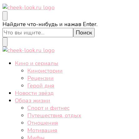
cheek-look.ru
Женский сайт о звездах и кино, а также трендах,
Ищите
Найдите что-нибудь и нажав Enter.
здоровом образе жизни, спорте, стиле, отдыхе и
что-
еде.
то?
cheek-look.ru
Женский сайт о звездах и кино, а также трендах,
Кино и сериалы
здоровом образе жизни, спорте, стиле, отдыхе и
Киноистории
еде.
Рецензии
Герой дня
Новости звёзд
Образ жизни
Спорт и фитнес
Путешествия, отдых
Отношения
Мотивация
Мифы