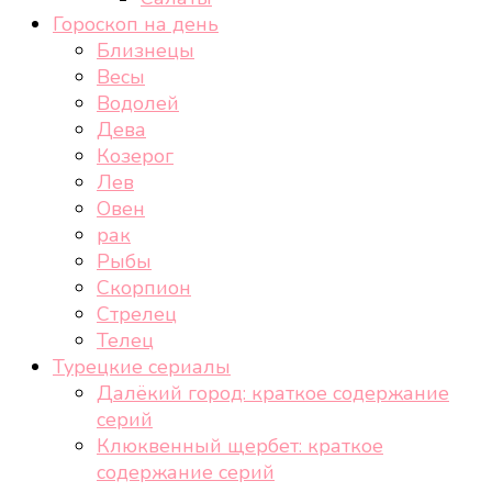
Гороскоп на день
Близнецы
Весы
Водолей
Дева
Козерог
Лев
Овен
рак
Рыбы
Скорпион
Стрелец
Телец
Турецкие сериалы
Далёкий город: краткое содержание
серий
Клюквенный щербет: краткое
содержание серий