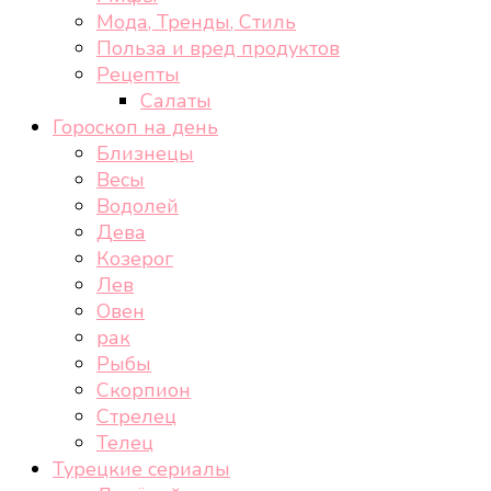
Мода, Тренды, Стиль
Польза и вред продуктов
Рецепты
Салаты
Гороскоп на день
Близнецы
Весы
Водолей
Дева
Козерог
Лев
Овен
рак
Рыбы
Скорпион
Стрелец
Телец
Турецкие сериалы