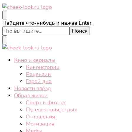
cheek-look.ru
Женский сайт о звездах и кино, а также трендах,
Ищите
Найдите что-нибудь и нажав Enter.
здоровом образе жизни, спорте, стиле, отдыхе и
что-
еде.
то?
cheek-look.ru
Женский сайт о звездах и кино, а также трендах,
Кино и сериалы
здоровом образе жизни, спорте, стиле, отдыхе и
Киноистории
еде.
Рецензии
Герой дня
Новости звёзд
Образ жизни
Спорт и фитнес
Путешествия, отдых
Отношения
Мотивация
Мифы