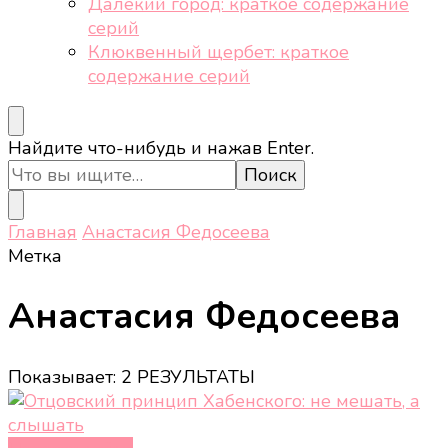
Далёкий город: краткое содержание
серий
Клюквенный щербет: краткое
содержание серий
Ищите
Найдите что-нибудь и нажав Enter.
что-
то?
Главная
Анастасия Федосеева
Метка
Анастасия Федосеева
Показывает: 2 РЕЗУЛЬТАТЫ