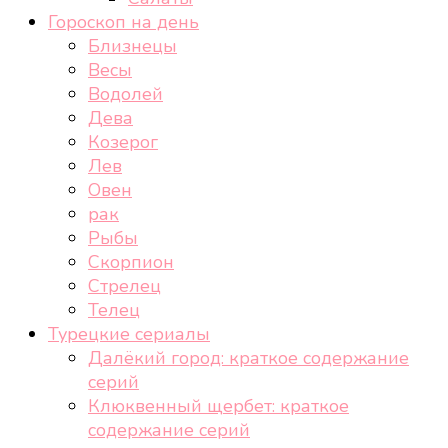
Гороскоп на день
Близнецы
Весы
Водолей
Дева
Козерог
Лев
Овен
рак
Рыбы
Скорпион
Стрелец
Телец
Турецкие сериалы
Далёкий город: краткое содержание
серий
Клюквенный щербет: краткое
содержание серий