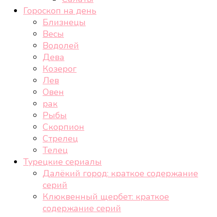
Гороскоп на день
Близнецы
Весы
Водолей
Дева
Козерог
Лев
Овен
рак
Рыбы
Скорпион
Стрелец
Телец
Турецкие сериалы
Далёкий город: краткое содержание
серий
Клюквенный щербет: краткое
содержание серий