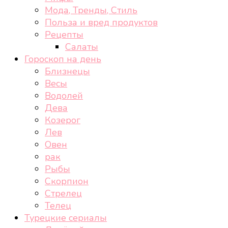
Мода, Тренды, Стиль
Польза и вред продуктов
Рецепты
Салаты
Гороскоп на день
Близнецы
Весы
Водолей
Дева
Козерог
Лев
Овен
рак
Рыбы
Скорпион
Стрелец
Телец
Турецкие сериалы