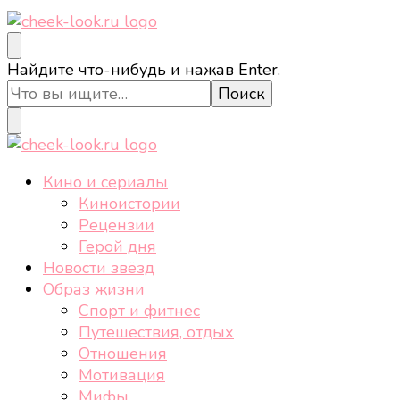
cheek-look.ru
Женский сайт о звездах и кино, а также трендах,
Ищите
Найдите что-нибудь и нажав Enter.
здоровом образе жизни, спорте, стиле, отдыхе и
что-
еде.
то?
cheek-look.ru
Женский сайт о звездах и кино, а также трендах,
Кино и сериалы
здоровом образе жизни, спорте, стиле, отдыхе и
Киноистории
еде.
Рецензии
Герой дня
Новости звёзд
Образ жизни
Спорт и фитнес
Путешествия, отдых
Отношения
Мотивация
Мифы