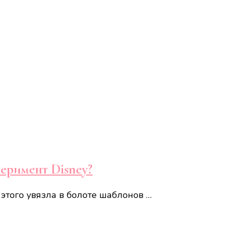
перимент Disney?
 этого увязла в болоте шаблонов …