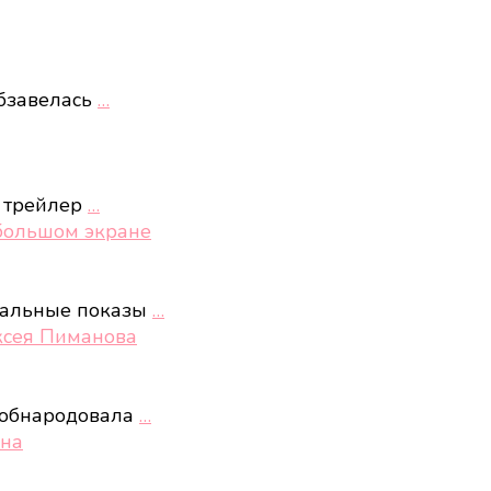
бзавелась
…
 трейлер
…
 большом экране
иальные показы
…
ксея Пиманова
 обнародовала
…
она