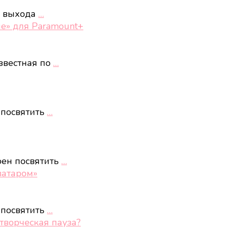
у выхода
…
е» для Paramount+
звестная по
…
 посвятить
…
рен посвятить
…
ватаром»
 посвятить
…
творческая пауза?