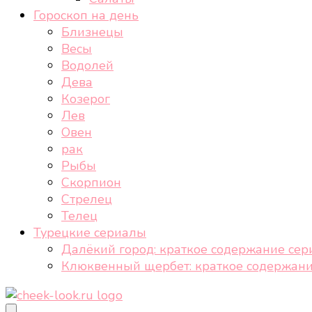
Гороскоп на день
Близнецы
Весы
Водолей
Дева
Козерог
Лев
Овен
рак
Рыбы
Скорпион
Стрелец
Телец
Турецкие сериалы
Далёкий город: краткое содержание сер
Клюквенный щербет: краткое содержани