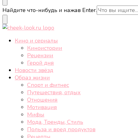
cheek-look.ru
Женский сайт о звездах и кино, а также трендах, 
Ищите
Найдите что-нибудь и нажав Enter.
что-
то?
cheek-look.ru
Женский сайт о звездах и кино, а также трендах, 
Кино и сериалы
Киноистории
Рецензии
Герой дня
Новости звёзд
Образ жизни
Спорт и фитнес
Путешествия, отдых
Отношения
Мотивация
Мифы
Мода, Тренды, Стиль
Польза и вред продуктов
Рецепты