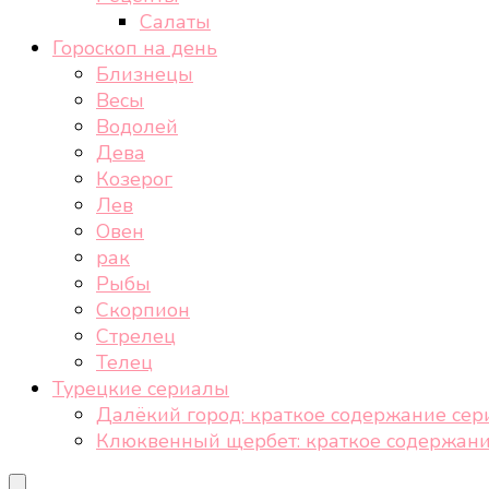
Салаты
Гороскоп на день
Близнецы
Весы
Водолей
Дева
Козерог
Лев
Овен
рак
Рыбы
Скорпион
Стрелец
Телец
Турецкие сериалы
Далёкий город: краткое содержание сер
Клюквенный щербет: краткое содержани