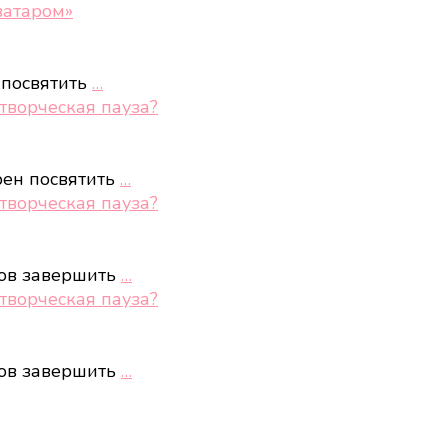
ватаром»
 посвятить
…
творческая пауза?
рен посвятить
…
творческая пауза?
тов завершить
…
творческая пауза?
тов завершить
…