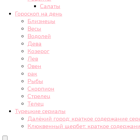
Салаты
Гороскоп на день
Близнецы
Весы
Водолей
Дева
Козерог
Лев
Овен
рак
Рыбы
Скорпион
Стрелец
Телец
Турецкие сериалы
Далёкий город: краткое содержание сер
Клюквенный щербет: краткое содержани