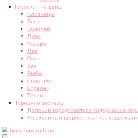
Гороскоп на день
Близнецы
Весы
Водолей
Дева
Козерог
Лев
Овен
рак
Рыбы
Скорпион
Стрелец
Телец
Турецкие сериалы
Далёкий город: краткое содержание сер
Клюквенный щербет: краткое содержани