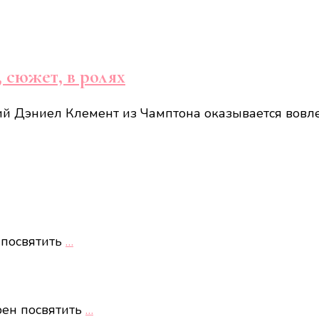
, сюжет, в ролях
й Дэниел Клемент из Чамптона оказывается вовле
 посвятить
…
рен посвятить
…