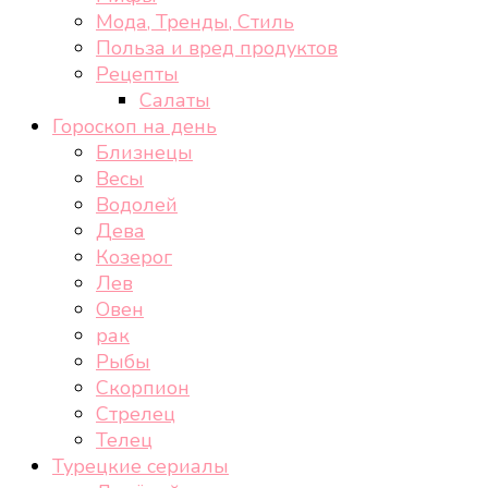
Мода, Тренды, Стиль
Польза и вред продуктов
Рецепты
Салаты
Гороскоп на день
Близнецы
Весы
Водолей
Дева
Козерог
Лев
Овен
рак
Рыбы
Скорпион
Стрелец
Телец
Турецкие сериалы