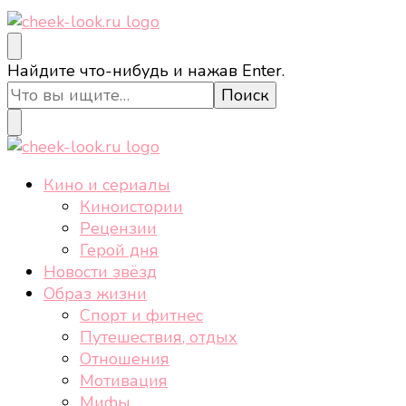
cheek-look.ru
Женский сайт о звездах и кино, а также трендах,
Ищите
Найдите что-нибудь и нажав Enter.
здоровом образе жизни, спорте, стиле, отдыхе и
что-
еде.
то?
cheek-look.ru
Женский сайт о звездах и кино, а также трендах,
Кино и сериалы
здоровом образе жизни, спорте, стиле, отдыхе и
Киноистории
еде.
Рецензии
Герой дня
Новости звёзд
Образ жизни
Спорт и фитнес
Путешествия, отдых
Отношения
Мотивация
Мифы