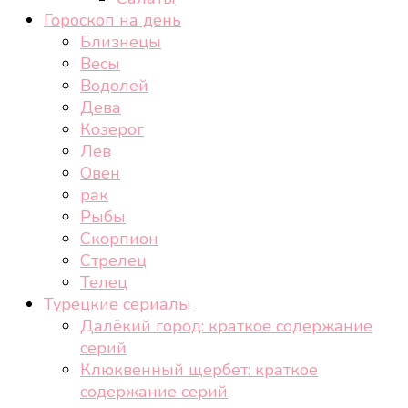
Гороскоп на день
Близнецы
Весы
Водолей
Дева
Козерог
Лев
Овен
рак
Рыбы
Скорпион
Стрелец
Телец
Турецкие сериалы
Далёкий город: краткое содержание
серий
Клюквенный щербет: краткое
содержание серий