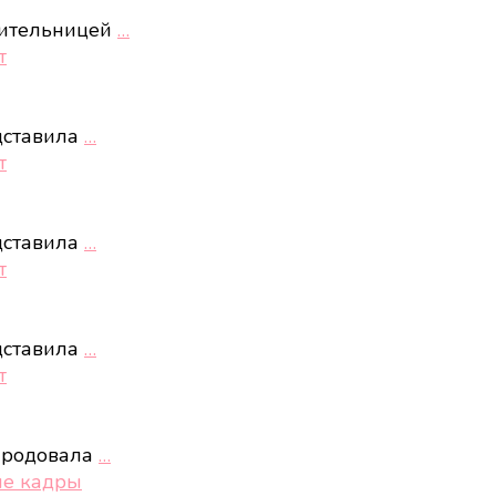
нительницей
…
т
дставила
…
т
дставила
…
т
дставила
…
т
ародовала
…
ые кадры