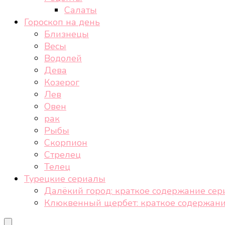
Салаты
Гороскоп на день
Близнецы
Весы
Водолей
Дева
Козерог
Лев
Овен
рак
Рыбы
Скорпион
Стрелец
Телец
Турецкие сериалы
Далёкий город: краткое содержание сер
Клюквенный щербет: краткое содержани