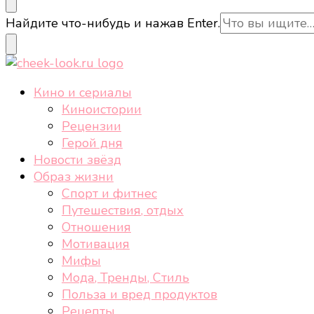
cheek-look.ru
Женский сайт о звездах и кино, а также трендах, 
Ищите
Найдите что-нибудь и нажав Enter.
что-
то?
cheek-look.ru
Женский сайт о звездах и кино, а также трендах, 
Кино и сериалы
Киноистории
Рецензии
Герой дня
Новости звёзд
Образ жизни
Спорт и фитнес
Путешествия, отдых
Отношения
Мотивация
Мифы
Мода, Тренды, Стиль
Польза и вред продуктов
Рецепты