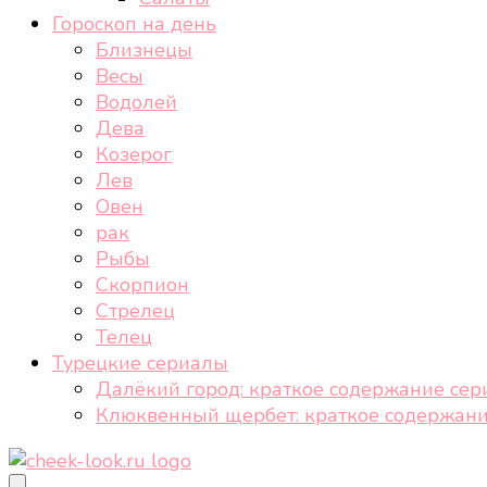
Гороскоп на день
Близнецы
Весы
Водолей
Дева
Козерог
Лев
Овен
рак
Рыбы
Скорпион
Стрелец
Телец
Турецкие сериалы
Далёкий город: краткое содержание сер
Клюквенный щербет: краткое содержани