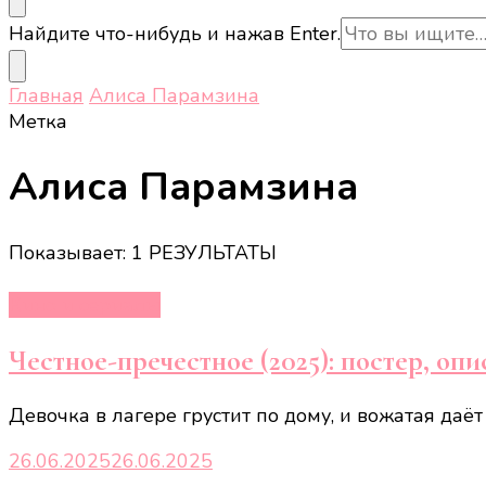
Ищите
Найдите что-нибудь и нажав Enter.
что-
то?
Главная
Алиса Парамзина
Метка
Алиса Парамзина
Показывает: 1 РЕЗУЛЬТАТЫ
Кино и сериалы
Честное-пречестное (2025): постер, оп
Девочка в лагере грустит по дому, и вожатая даё
26.06.2025
26.06.2025