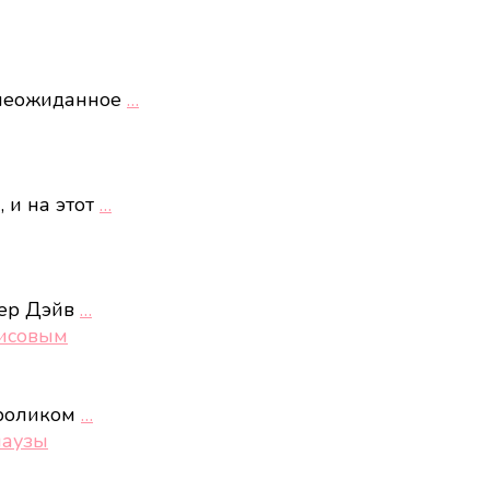
 неожиданное
…
 и на этот
…
лер Дэйв
…
рисовым
 роликом
…
паузы