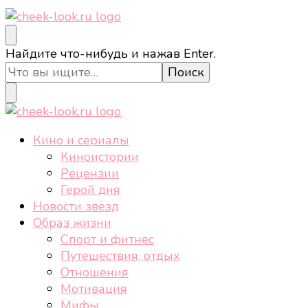
cheek-look.ru
Женский сайт о звездах и кино, а также трендах,
Ищите
Найдите что-нибудь и нажав Enter.
здоровом образе жизни, спорте, стиле, отдыхе и
что-
еде.
то?
cheek-look.ru
Женский сайт о звездах и кино, а также трендах,
Кино и сериалы
здоровом образе жизни, спорте, стиле, отдыхе и
Киноистории
еде.
Рецензии
Герой дня
Новости звёзд
Образ жизни
Спорт и фитнес
Путешествия, отдых
Отношения
Мотивация
Мифы