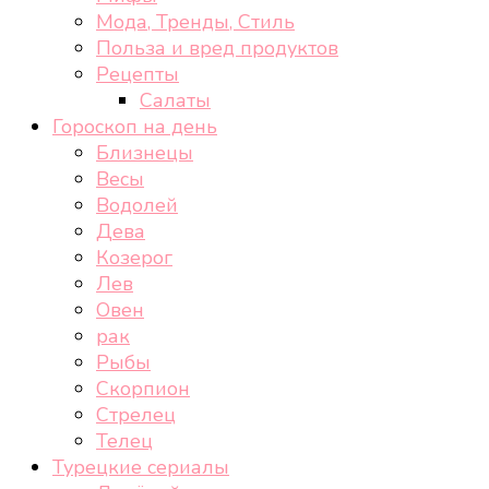
Мода, Тренды, Стиль
Польза и вред продуктов
Рецепты
Салаты
Гороскоп на день
Близнецы
Весы
Водолей
Дева
Козерог
Лев
Овен
рак
Рыбы
Скорпион
Стрелец
Телец
Турецкие сериалы