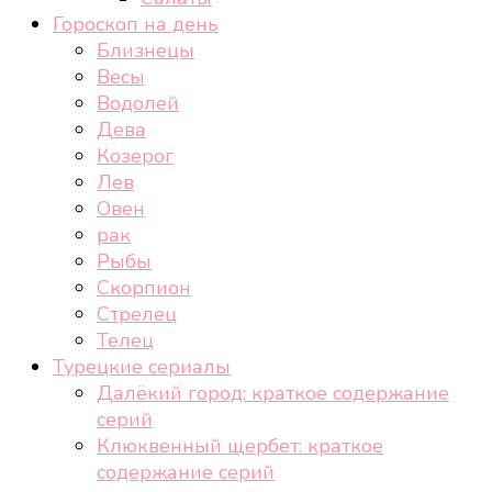
Гороскоп на день
Близнецы
Весы
Водолей
Дева
Козерог
Лев
Овен
рак
Рыбы
Скорпион
Стрелец
Телец
Турецкие сериалы
Далёкий город: краткое содержание
серий
Клюквенный щербет: краткое
содержание серий