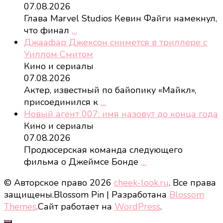
07.08.2026
Глава Marvel Studios Кевин Файги намекнул,
что финал
…
Джаафар Джексон снимется в триллере с
Уиллом Смитом
Кино и сериалы
07.08.2026
Актер, известный по байопику «Майкл»,
присоединился к
…
Новый агент 007: имя назовут до конца года
Кино и сериалы
07.08.2026
Продюсерская команда следующего
фильма о Джеймсе Бонде
…
© Авторское право 2026
cheek-look.ru
. Все права
защищены.
Blossom Pin | Разработана
Blossom
Themes
.Сайт работает на
WordPress
.