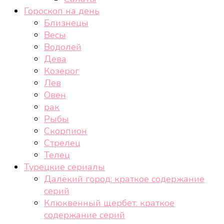
Гороскоп на день
Близнецы
Весы
Водолей
Дева
Козерог
Лев
Овен
рак
Рыбы
Скорпион
Стрелец
Телец
Турецкие сериалы
Далёкий город: краткое содержание
серий
Клюквенный щербет: краткое
содержание серий