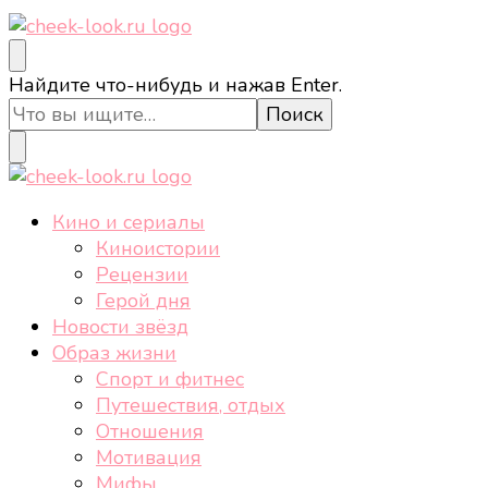
cheek-look.ru
Женский сайт о звездах и кино, а также трендах,
Ищите
Найдите что-нибудь и нажав Enter.
здоровом образе жизни, спорте, стиле, отдыхе и
что-
еде.
то?
cheek-look.ru
Женский сайт о звездах и кино, а также трендах,
Кино и сериалы
здоровом образе жизни, спорте, стиле, отдыхе и
Киноистории
еде.
Рецензии
Герой дня
Новости звёзд
Образ жизни
Спорт и фитнес
Путешествия, отдых
Отношения
Мотивация
Мифы