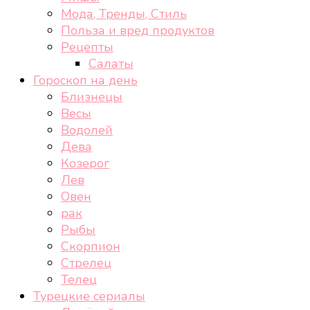
Мода, Тренды, Стиль
Польза и вред продуктов
Рецепты
Салаты
Гороскоп на день
Близнецы
Весы
Водолей
Дева
Козерог
Лев
Овен
рак
Рыбы
Скорпион
Стрелец
Телец
Турецкие сериалы