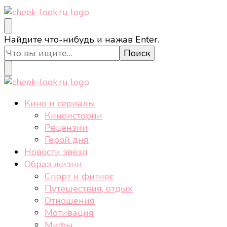
cheek-look.ru
Женский сайт о звездах и кино, а также трендах,
Ищите
Найдите что-нибудь и нажав Enter.
здоровом образе жизни, спорте, стиле, отдыхе и
что-
еде.
то?
cheek-look.ru
Женский сайт о звездах и кино, а также трендах,
Кино и сериалы
здоровом образе жизни, спорте, стиле, отдыхе и
Киноистории
еде.
Рецензии
Герой дня
Новости звёзд
Образ жизни
Спорт и фитнес
Путешествия, отдых
Отношения
Мотивация
Мифы