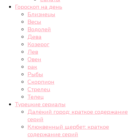
Гороскоп на день
Близнецы
Весы
Водолей
Дева
Козерог
Лев
Овен
рак
Рыбы
Скорпион
Стрелец
Телец
Турецкие сериалы
Далёкий город: краткое содержание
серий
Клюквенный щербет: краткое
содержание серий