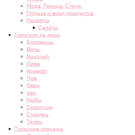
Мода, Тренды, Стиль
Польза и вред продуктов
Рецепты
Салаты
Гороскоп на день
Близнецы
Весы
Водолей
Дева
Козерог
Лев
Овен
рак
Рыбы
Скорпион
Стрелец
Телец
Турецкие сериалы