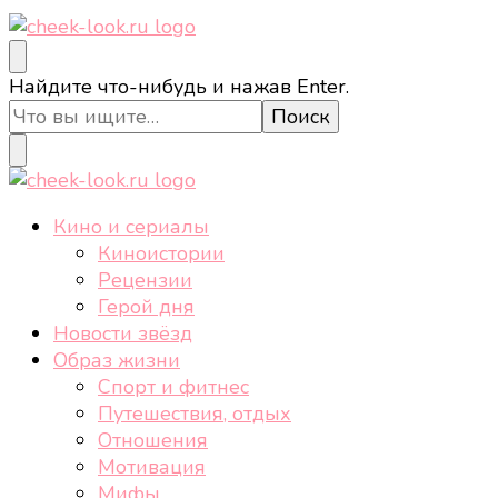
cheek-look.ru
Женский сайт о звездах и кино, а также трендах,
Ищите
Найдите что-нибудь и нажав Enter.
здоровом образе жизни, спорте, стиле, отдыхе и
что-
еде.
то?
cheek-look.ru
Женский сайт о звездах и кино, а также трендах,
Кино и сериалы
здоровом образе жизни, спорте, стиле, отдыхе и
Киноистории
еде.
Рецензии
Герой дня
Новости звёзд
Образ жизни
Спорт и фитнес
Путешествия, отдых
Отношения
Мотивация
Мифы