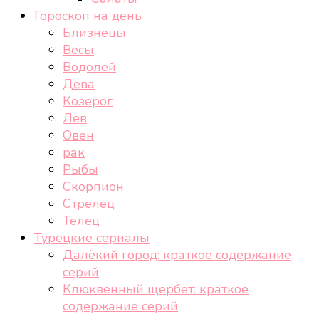
Гороскоп на день
Близнецы
Весы
Водолей
Дева
Козерог
Лев
Овен
рак
Рыбы
Скорпион
Стрелец
Телец
Турецкие сериалы
Далёкий город: краткое содержание
серий
Клюквенный щербет: краткое
содержание серий