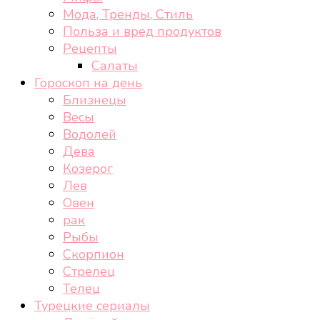
Мода, Тренды, Стиль
Польза и вред продуктов
Рецепты
Салаты
Гороскоп на день
Близнецы
Весы
Водолей
Дева
Козерог
Лев
Овен
рак
Рыбы
Скорпион
Стрелец
Телец
Турецкие сериалы