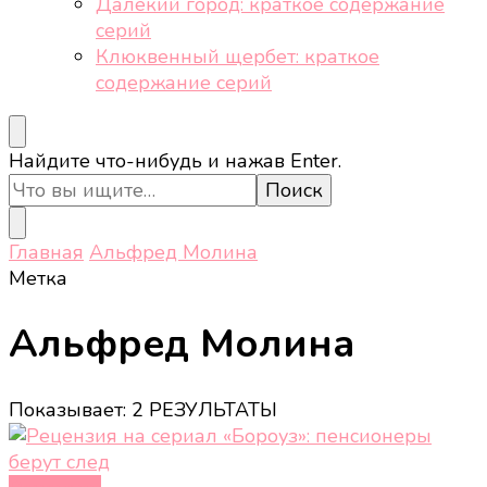
Далёкий город: краткое содержание
серий
Клюквенный щербет: краткое
содержание серий
Ищите
Найдите что-нибудь и нажав Enter.
что-
то?
Главная
Альфред Молина
Метка
Альфред Молина
Показывает: 2 РЕЗУЛЬТАТЫ