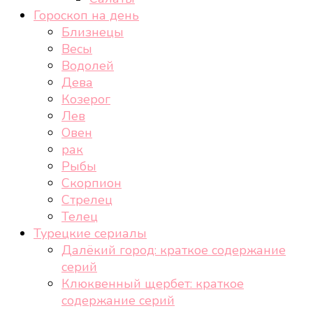
Гороскоп на день
Близнецы
Весы
Водолей
Дева
Козерог
Лев
Овен
рак
Рыбы
Скорпион
Стрелец
Телец
Турецкие сериалы
Далёкий город: краткое содержание
серий
Клюквенный щербет: краткое
содержание серий