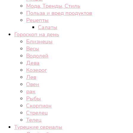
Мода, Тренды, Стиль
Польза и вред продуктов
Рецепты
Салаты
Гороскоп на день
Близнецы
Весы
Водолей
Дева
Козерог
Лев
Овен
рак
Рыбы
Скорпион
Стрелец
Телец
Турецкие сериалы