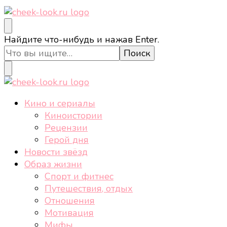
cheek-look.ru
Женский сайт о звездах и кино, а также трендах,
Ищите
Найдите что-нибудь и нажав Enter.
здоровом образе жизни, спорте, стиле, отдыхе и
что-
еде.
то?
cheek-look.ru
Женский сайт о звездах и кино, а также трендах,
Кино и сериалы
здоровом образе жизни, спорте, стиле, отдыхе и
Киноистории
еде.
Рецензии
Герой дня
Новости звёзд
Образ жизни
Спорт и фитнес
Путешествия, отдых
Отношения
Мотивация
Мифы