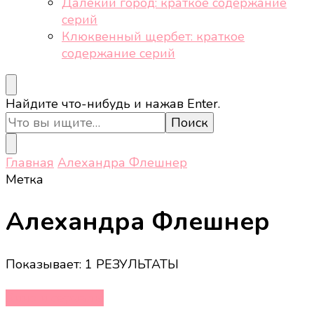
Далёкий город: краткое содержание
серий
Клюквенный щербет: краткое
содержание серий
Ищите
Найдите что-нибудь и нажав Enter.
что-
то?
Главная
Алехандра Флешнер
Метка
Алехандра Флешнер
Показывает: 1 РЕЗУЛЬТАТЫ
Кино и сериалы