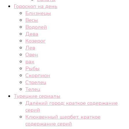
Гороскоп на день
Близнецы
Весы
Водолей
Дева
Козерог
Лев
Овен
рак
Рыбы
Скорпион
Стрелец
Телец
Турецкие сериалы
Далёкий город: краткое содержание
серий
Клюквенный щербет: краткое
содержание серий