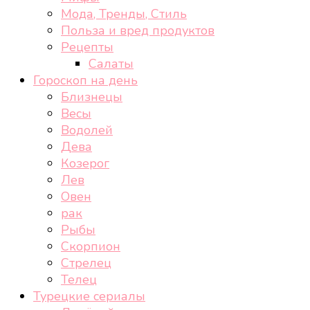
Мода, Тренды, Стиль
Польза и вред продуктов
Рецепты
Салаты
Гороскоп на день
Близнецы
Весы
Водолей
Дева
Козерог
Лев
Овен
рак
Рыбы
Скорпион
Стрелец
Телец
Турецкие сериалы