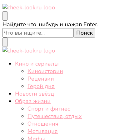
cheek-look.ru
Женский сайт о звездах и кино, а также трендах,
Ищите
Найдите что-нибудь и нажав Enter.
здоровом образе жизни, спорте, стиле, отдыхе и
что-
еде.
то?
cheek-look.ru
Женский сайт о звездах и кино, а также трендах,
Кино и сериалы
здоровом образе жизни, спорте, стиле, отдыхе и
Киноистории
еде.
Рецензии
Герой дня
Новости звёзд
Образ жизни
Спорт и фитнес
Путешествия, отдых
Отношения
Мотивация
Мифы