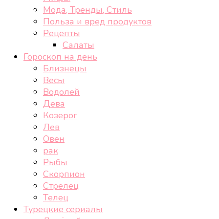
Мода, Тренды, Стиль
Польза и вред продуктов
Рецепты
Салаты
Гороскоп на день
Близнецы
Весы
Водолей
Дева
Козерог
Лев
Овен
рак
Рыбы
Скорпион
Стрелец
Телец
Турецкие сериалы