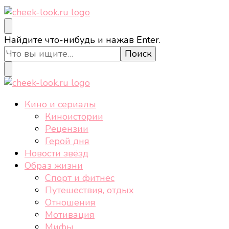
cheek-look.ru
Женский сайт о звездах и кино, а также трендах,
Ищите
Найдите что-нибудь и нажав Enter.
здоровом образе жизни, спорте, стиле, отдыхе и
что-
еде.
то?
cheek-look.ru
Женский сайт о звездах и кино, а также трендах,
Кино и сериалы
здоровом образе жизни, спорте, стиле, отдыхе и
Киноистории
еде.
Рецензии
Герой дня
Новости звёзд
Образ жизни
Спорт и фитнес
Путешествия, отдых
Отношения
Мотивация
Мифы