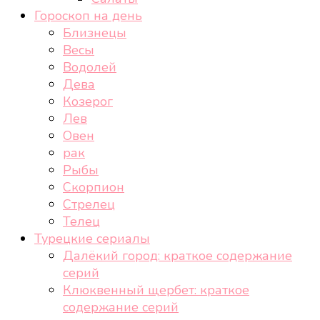
Гороскоп на день
Близнецы
Весы
Водолей
Дева
Козерог
Лев
Овен
рак
Рыбы
Скорпион
Стрелец
Телец
Турецкие сериалы
Далёкий город: краткое содержание
серий
Клюквенный щербет: краткое
содержание серий