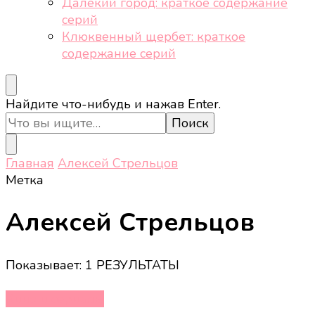
Далёкий город: краткое содержание
серий
Клюквенный щербет: краткое
содержание серий
Ищите
Найдите что-нибудь и нажав Enter.
что-
то?
Главная
Алексей Стрельцов
Метка
Алексей Стрельцов
Показывает: 1 РЕЗУЛЬТАТЫ
Кино и сериалы