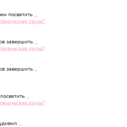
рен посвятить
…
творческая пауза?
тов завершить
…
творческая пауза?
тов завершить
…
 посвятить
…
творческая пауза?
 удивил
…