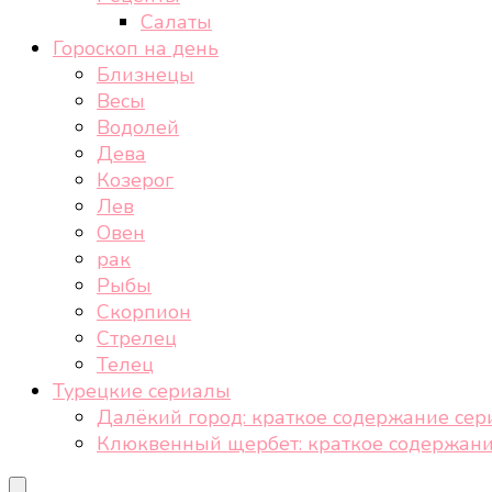
Салаты
Гороскоп на день
Близнецы
Весы
Водолей
Дева
Козерог
Лев
Овен
рак
Рыбы
Скорпион
Стрелец
Телец
Турецкие сериалы
Далёкий город: краткое содержание сер
Клюквенный щербет: краткое содержани