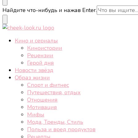
cheek-look.ru
Женский сайт о звездах и кино, а также трендах, 
Ищите
Найдите что-нибудь и нажав Enter.
что-
то?
cheek-look.ru
Женский сайт о звездах и кино, а также трендах, 
Кино и сериалы
Киноистории
Рецензии
Герой дня
Новости звёзд
Образ жизни
Спорт и фитнес
Путешествия, отдых
Отношения
Мотивация
Мифы
Мода, Тренды, Стиль
Польза и вред продуктов
Рецепты