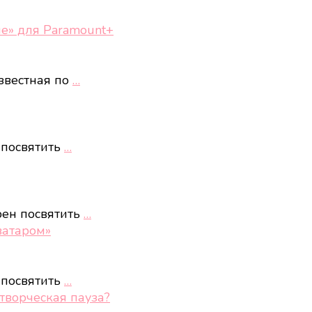
е» для Paramount+
звестная по
…
 посвятить
…
рен посвятить
…
ватаром»
 посвятить
…
творческая пауза?