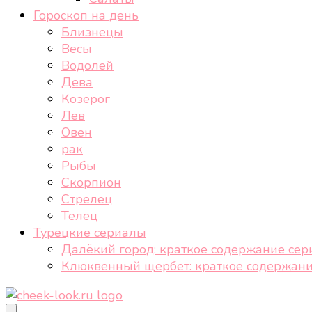
Гороскоп на день
Близнецы
Весы
Водолей
Дева
Козерог
Лев
Овен
рак
Рыбы
Скорпион
Стрелец
Телец
Турецкие сериалы
Далёкий город: краткое содержание сер
Клюквенный щербет: краткое содержани