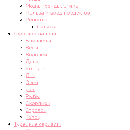
Мода, Тренды, Стиль
Польза и вред продуктов
Рецепты
Салаты
Гороскоп на день
Близнецы
Весы
Водолей
Дева
Козерог
Лев
Овен
рак
Рыбы
Скорпион
Стрелец
Телец
Турецкие сериалы