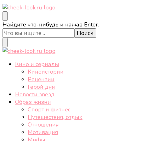
cheek-look.ru
Женский сайт о звездах и кино, а также трендах,
Ищите
Найдите что-нибудь и нажав Enter.
здоровом образе жизни, спорте, стиле, отдыхе и
что-
еде.
то?
cheek-look.ru
Женский сайт о звездах и кино, а также трендах,
Кино и сериалы
здоровом образе жизни, спорте, стиле, отдыхе и
Киноистории
еде.
Рецензии
Герой дня
Новости звёзд
Образ жизни
Спорт и фитнес
Путешествия, отдых
Отношения
Мотивация
Мифы