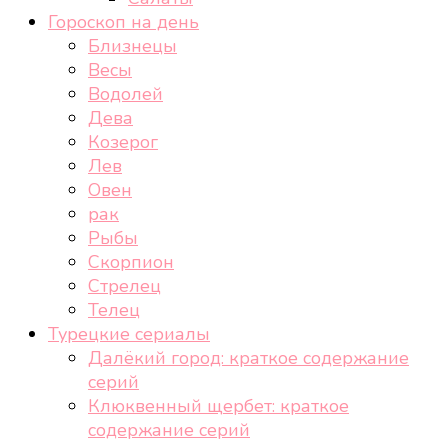
Гороскоп на день
Близнецы
Весы
Водолей
Дева
Козерог
Лев
Овен
рак
Рыбы
Скорпион
Стрелец
Телец
Турецкие сериалы
Далёкий город: краткое содержание
серий
Клюквенный щербет: краткое
содержание серий