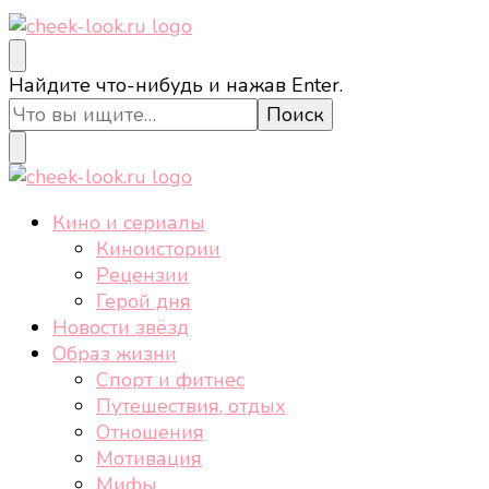
cheek-look.ru
Женский сайт о звездах и кино, а также трендах,
Ищите
Найдите что-нибудь и нажав Enter.
здоровом образе жизни, спорте, стиле, отдыхе и
что-
еде.
то?
cheek-look.ru
Женский сайт о звездах и кино, а также трендах,
Кино и сериалы
здоровом образе жизни, спорте, стиле, отдыхе и
Киноистории
еде.
Рецензии
Герой дня
Новости звёзд
Образ жизни
Спорт и фитнес
Путешествия, отдых
Отношения
Мотивация
Мифы