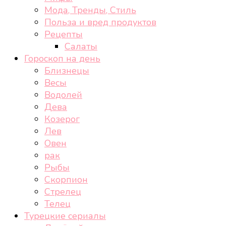
Мода, Тренды, Стиль
Польза и вред продуктов
Рецепты
Салаты
Гороскоп на день
Близнецы
Весы
Водолей
Дева
Козерог
Лев
Овен
рак
Рыбы
Скорпион
Стрелец
Телец
Турецкие сериалы