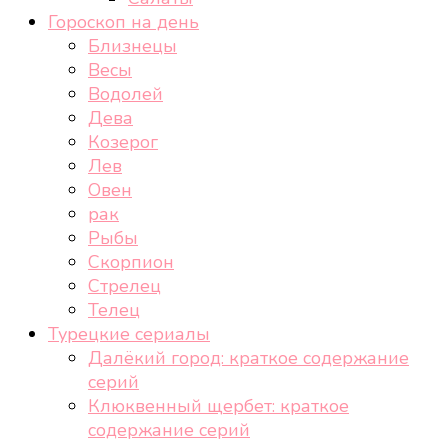
Гороскоп на день
Близнецы
Весы
Водолей
Дева
Козерог
Лев
Овен
рак
Рыбы
Скорпион
Стрелец
Телец
Турецкие сериалы
Далёкий город: краткое содержание
серий
Клюквенный щербет: краткое
содержание серий