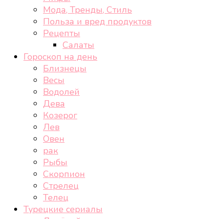
Мода, Тренды, Стиль
Польза и вред продуктов
Рецепты
Салаты
Гороскоп на день
Близнецы
Весы
Водолей
Дева
Козерог
Лев
Овен
рак
Рыбы
Скорпион
Стрелец
Телец
Турецкие сериалы