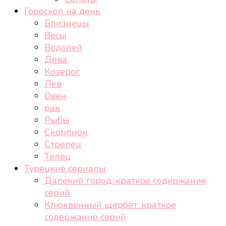
Гороскоп на день
Близнецы
Весы
Водолей
Дева
Козерог
Лев
Овен
рак
Рыбы
Скорпион
Стрелец
Телец
Турецкие сериалы
Далёкий город: краткое содержание
серий
Клюквенный щербет: краткое
содержание серий