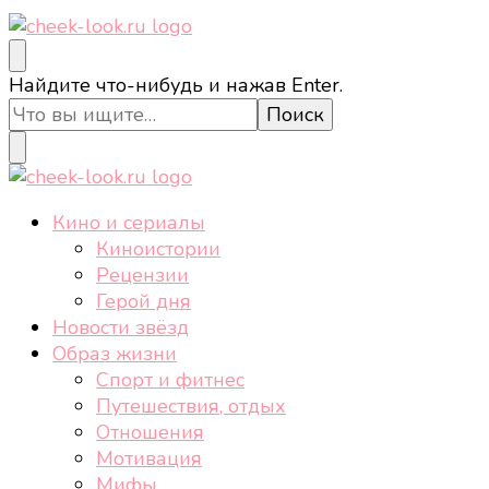
cheek-look.ru
Женский сайт о звездах и кино, а также трендах,
Ищите
Найдите что-нибудь и нажав Enter.
здоровом образе жизни, спорте, стиле, отдыхе и
что-
еде.
то?
cheek-look.ru
Женский сайт о звездах и кино, а также трендах,
Кино и сериалы
здоровом образе жизни, спорте, стиле, отдыхе и
Киноистории
еде.
Рецензии
Герой дня
Новости звёзд
Образ жизни
Спорт и фитнес
Путешествия, отдых
Отношения
Мотивация
Мифы