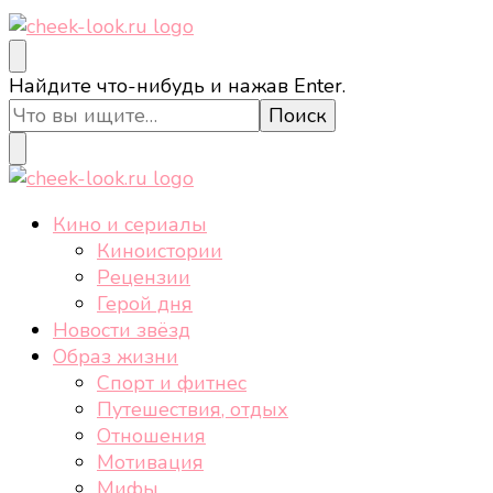
cheek-look.ru
Женский сайт о звездах и кино, а также трендах,
Ищите
Найдите что-нибудь и нажав Enter.
здоровом образе жизни, спорте, стиле, отдыхе и
что-
еде.
то?
cheek-look.ru
Женский сайт о звездах и кино, а также трендах,
Кино и сериалы
здоровом образе жизни, спорте, стиле, отдыхе и
Киноистории
еде.
Рецензии
Герой дня
Новости звёзд
Образ жизни
Спорт и фитнес
Путешествия, отдых
Отношения
Мотивация
Мифы