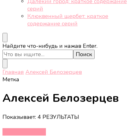
Далёкий город: краткое содержание
серий
Клюквенный щербет: краткое
содержание серий
Ищите
Найдите что-нибудь и нажав Enter.
что-
то?
Главная
Алексей Белозерцев
Метка
Алексей Белозерцев
Показывает: 4 РЕЗУЛЬТАТЫ
Кино и сериалы