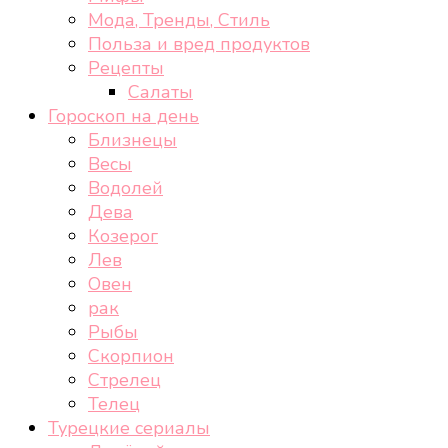
Мода, Тренды, Стиль
Польза и вред продуктов
Рецепты
Салаты
Гороскоп на день
Близнецы
Весы
Водолей
Дева
Козерог
Лев
Овен
рак
Рыбы
Скорпион
Стрелец
Телец
Турецкие сериалы