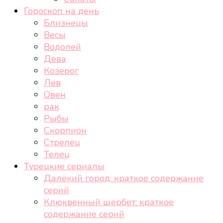
Гороскоп на день
Близнецы
Весы
Водолей
Дева
Козерог
Лев
Овен
рак
Рыбы
Скорпион
Стрелец
Телец
Турецкие сериалы
Далёкий город: краткое содержание
серий
Клюквенный щербет: краткое
содержание серий