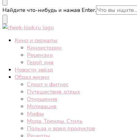
cheek-look.ru
Женский сайт о звездах и кино, а также трендах, 
Ищите
Найдите что-нибудь и нажав Enter.
что-
то?
cheek-look.ru
Женский сайт о звездах и кино, а также трендах, 
Кино и сериалы
Киноистории
Рецензии
Герой дня
Новости звёзд
Образ жизни
Спорт и фитнес
Путешествия, отдых
Отношения
Мотивация
Мифы
Мода, Тренды, Стиль
Польза и вред продуктов
Рецепты