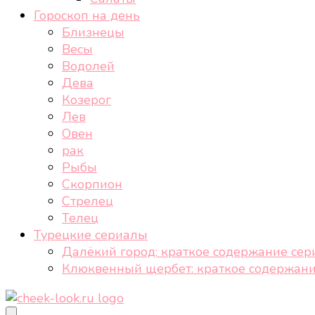
Гороскоп на день
Близнецы
Весы
Водолей
Дева
Козерог
Лев
Овен
рак
Рыбы
Скорпион
Стрелец
Телец
Турецкие сериалы
Далёкий город: краткое содержание сер
Клюквенный щербет: краткое содержани