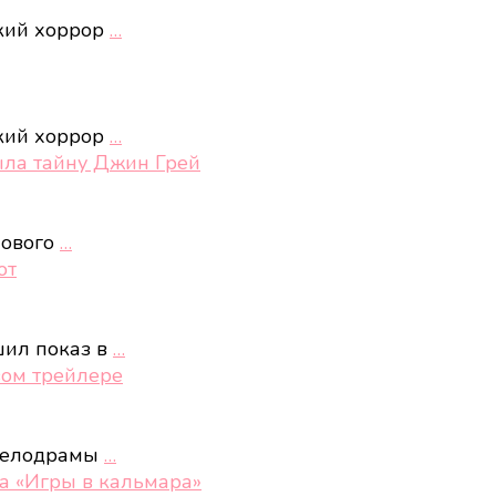
ский хоррор
…
ский хоррор
…
ыла тайну Джин Грей
нового
…
ют
шил показ в
…
вом трейлере
 мелодрамы
…
фа «Игры в кальмара»