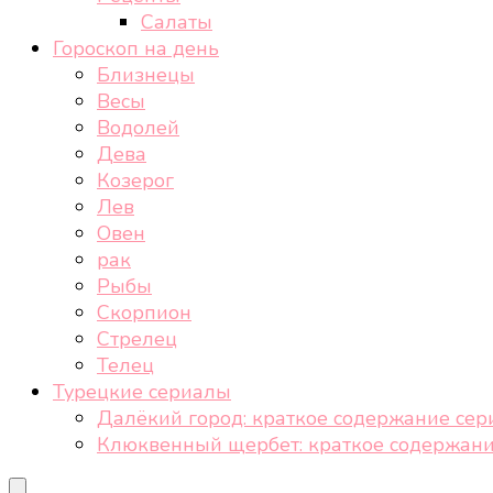
Салаты
Гороскоп на день
Близнецы
Весы
Водолей
Дева
Козерог
Лев
Овен
рак
Рыбы
Скорпион
Стрелец
Телец
Турецкие сериалы
Далёкий город: краткое содержание сер
Клюквенный щербет: краткое содержани