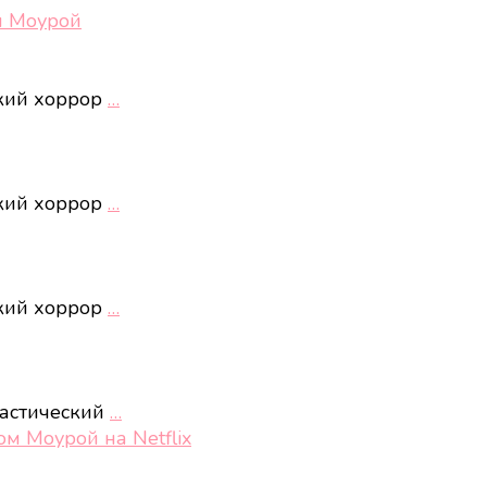
м Моурой
ский хоррор
…
ский хоррор
…
ский хоррор
…
тастический
…
м Моурой на Netflix