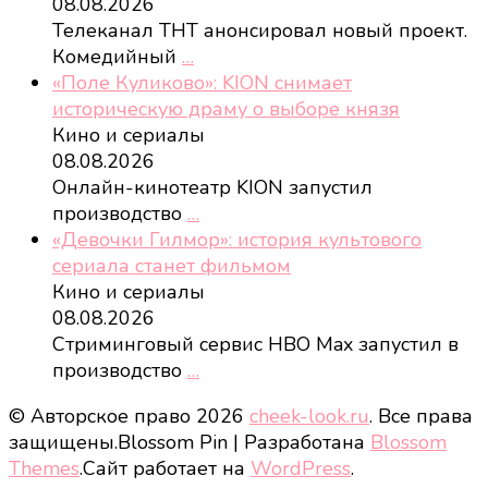
08.08.2026
Телеканал ТНТ анонсировал новый проект.
Комедийный
…
«Поле Куликово»: KION снимает
историческую драму о выборе князя
Кино и сериалы
08.08.2026
Онлайн-кинотеатр KION запустил
производство
…
«Девочки Гилмор»: история культового
сериала станет фильмом
Кино и сериалы
08.08.2026
Стриминговый сервис HBO Max запустил в
производство
…
© Авторское право 2026
cheek-look.ru
. Все права
защищены.
Blossom Pin | Разработана
Blossom
Themes
.Сайт работает на
WordPress
.