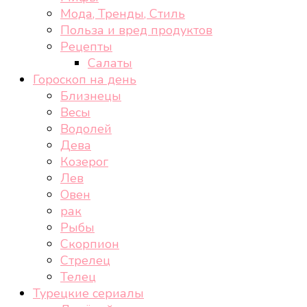
Мода, Тренды, Стиль
Польза и вред продуктов
Рецепты
Салаты
Гороскоп на день
Близнецы
Весы
Водолей
Дева
Козерог
Лев
Овен
рак
Рыбы
Скорпион
Стрелец
Телец
Турецкие сериалы