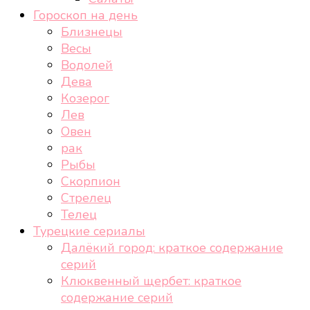
Гороскоп на день
Близнецы
Весы
Водолей
Дева
Козерог
Лев
Овен
рак
Рыбы
Скорпион
Стрелец
Телец
Турецкие сериалы
Далёкий город: краткое содержание
серий
Клюквенный щербет: краткое
содержание серий