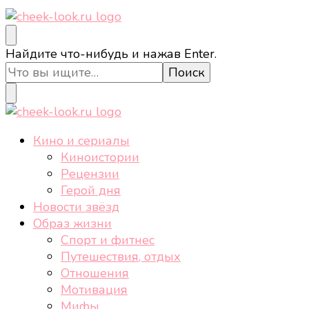
cheek-look.ru
Женский сайт о звездах и кино, а также трендах,
Ищите
Найдите что-нибудь и нажав Enter.
здоровом образе жизни, спорте, стиле, отдыхе и
что-
еде.
то?
cheek-look.ru
Женский сайт о звездах и кино, а также трендах,
Кино и сериалы
здоровом образе жизни, спорте, стиле, отдыхе и
Киноистории
еде.
Рецензии
Герой дня
Новости звёзд
Образ жизни
Спорт и фитнес
Путешествия, отдых
Отношения
Мотивация
Мифы