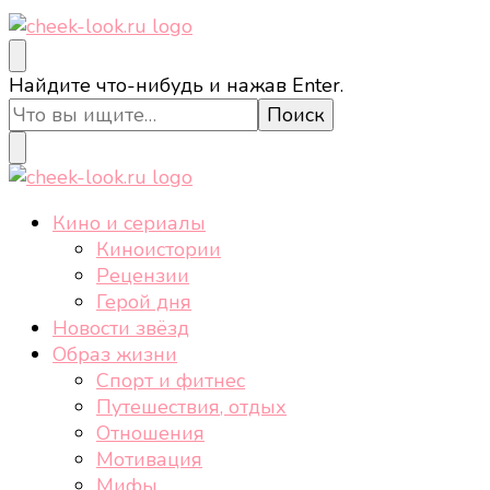
cheek-look.ru
Женский сайт о звездах и кино, а также трендах,
Ищите
Найдите что-нибудь и нажав Enter.
здоровом образе жизни, спорте, стиле, отдыхе и
что-
еде.
то?
cheek-look.ru
Женский сайт о звездах и кино, а также трендах,
Кино и сериалы
здоровом образе жизни, спорте, стиле, отдыхе и
Киноистории
еде.
Рецензии
Герой дня
Новости звёзд
Образ жизни
Спорт и фитнес
Путешествия, отдых
Отношения
Мотивация
Мифы