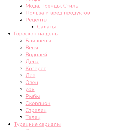
Мода, Тренды, Стиль
Польза и вред продуктов
Рецепты
Салаты
Гороскоп на день
Близнецы
Весы
Водолей
Дева
Козерог
Лев
Овен
рак
Рыбы
Скорпион
Стрелец
Телец
Турецкие сериалы