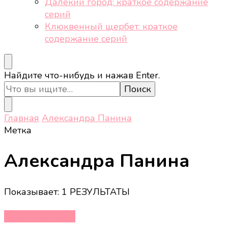
Далёкий город: краткое содержание
серий
Клюквенный щербет: краткое
содержание серий
Ищите
Найдите что-нибудь и нажав Enter.
что-
то?
Главная
Александра Панина
Метка
Александра Панина
Показывает: 1 РЕЗУЛЬТАТЫ
Кино и сериалы