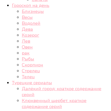
Гороскоп на день
Близнецы
Весы
Водолей
Дева
Козерог
Лев
Овен
рак
Рыбы
Скорпион
Стрелец
Телец
Турецкие сериалы
Далёкий город: краткое содержание
серий
Клюквенный щербет: краткое
содержание серий