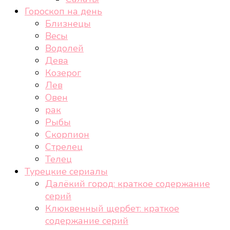
Гороскоп на день
Близнецы
Весы
Водолей
Дева
Козерог
Лев
Овен
рак
Рыбы
Скорпион
Стрелец
Телец
Турецкие сериалы
Далёкий город: краткое содержание
серий
Клюквенный щербет: краткое
содержание серий