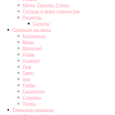
Мода, Тренды, Стиль
Польза и вред продуктов
Рецепты
Салаты
Гороскоп на день
Близнецы
Весы
Водолей
Дева
Козерог
Лев
Овен
рак
Рыбы
Скорпион
Стрелец
Телец
Турецкие сериалы