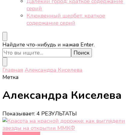
Далёкий город: краткое содержание
серий
Клюквенный щербет: краткое
содержание серий
Ищите
Найдите что-нибудь и нажав Enter.
что-
то?
Главная
Александра Киселева
Метка
Александра Киселева
Показывает: 4 РЕЗУЛЬТАТЫ