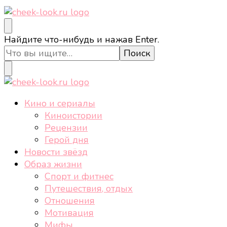
cheek-look.ru
Женский сайт о звездах и кино, а также трендах,
Ищите
Найдите что-нибудь и нажав Enter.
здоровом образе жизни, спорте, стиле, отдыхе и
что-
еде.
то?
cheek-look.ru
Женский сайт о звездах и кино, а также трендах,
Кино и сериалы
здоровом образе жизни, спорте, стиле, отдыхе и
Киноистории
еде.
Рецензии
Герой дня
Новости звёзд
Образ жизни
Спорт и фитнес
Путешествия, отдых
Отношения
Мотивация
Мифы