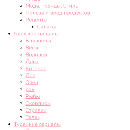
Мода, Тренды, Стиль
Польза и вред продуктов
Рецепты
Салаты
Гороскоп на день
Близнецы
Весы
Водолей
Дева
Козерог
Лев
Овен
рак
Рыбы
Скорпион
Стрелец
Телец
Турецкие сериалы