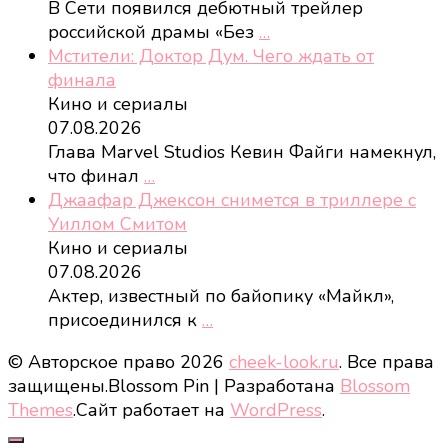
В Сети появился дебютный трейлер
российской драмы «Без
…
Мстители: Доктор Дум. Чего ждать от
финала
Кино и сериалы
07.08.2026
Глава Marvel Studios Кевин Файги намекнул,
что финал
…
Джаафар Джексон снимется в триллере с
Уиллом Смитом
Кино и сериалы
07.08.2026
Актер, известный по байопику «Майкл»,
присоединился к
…
© Авторское право 2026
cheek-look.ru
. Все права
защищены.
Blossom Pin | Разработана
Blossom
Themes
.Сайт работает на
WordPress
.