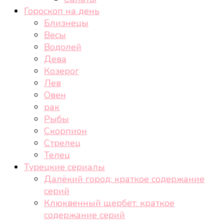
Гороскоп на день
Близнецы
Весы
Водолей
Дева
Козерог
Лев
Овен
рак
Рыбы
Скорпион
Стрелец
Телец
Турецкие сериалы
Далёкий город: краткое содержание
серий
Клюквенный щербет: краткое
содержание серий