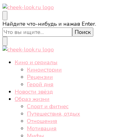
cheek-look.ru
Женский сайт о звездах и кино, а также трендах,
Ищите
Найдите что-нибудь и нажав Enter.
здоровом образе жизни, спорте, стиле, отдыхе и
что-
еде.
то?
cheek-look.ru
Женский сайт о звездах и кино, а также трендах,
Кино и сериалы
здоровом образе жизни, спорте, стиле, отдыхе и
Киноистории
еде.
Рецензии
Герой дня
Новости звёзд
Образ жизни
Спорт и фитнес
Путешествия, отдых
Отношения
Мотивация
Мифы