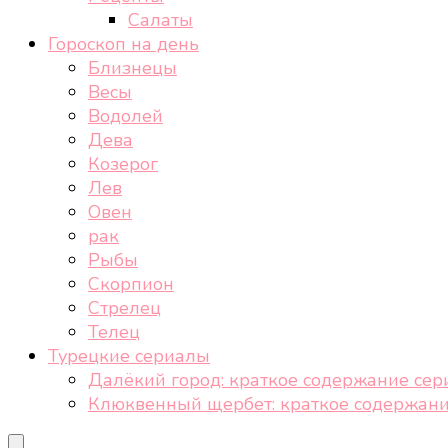
Салаты
Гороскоп на день
Близнецы
Весы
Водолей
Дева
Козерог
Лев
Овен
рак
Рыбы
Скорпион
Стрелец
Телец
Турецкие сериалы
Далёкий город: краткое содержание сер
Клюквенный щербет: краткое содержани