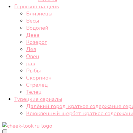
Гороскоп на день
Близнецы
Весы
Водолей
Дева
Козерог
Лев
Овен
рак
Рыбы
Скорпион
Стрелец
Телец
Турецкие сериалы
Далёкий город: краткое содержание сер
Клюквенный щербет: краткое содержани