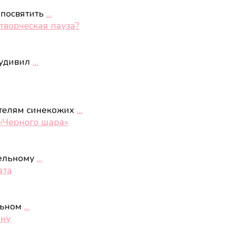
 посвятить
…
творческая пауза?
 удивил
…
телям синекожих
…
 «Черного шара»
тельному
…
ата
ельном
…
кну