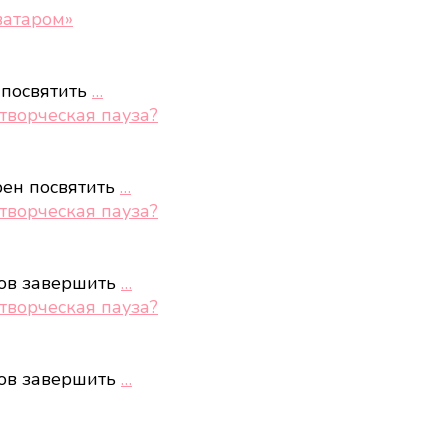
ватаром»
 посвятить
…
творческая пауза?
рен посвятить
…
творческая пауза?
тов завершить
…
творческая пауза?
тов завершить
…