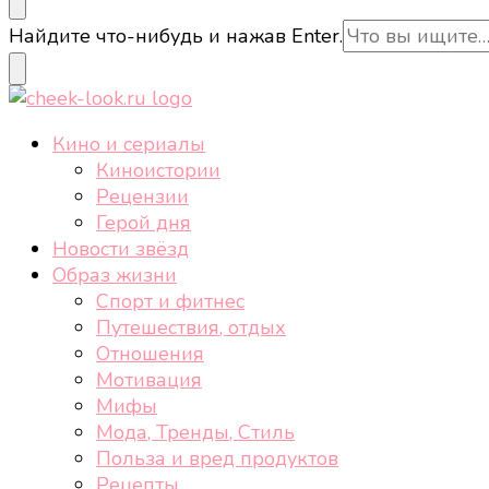
cheek-look.ru
Женский сайт о звездах и кино, а также трендах, 
Ищите
Найдите что-нибудь и нажав Enter.
что-
то?
cheek-look.ru
Женский сайт о звездах и кино, а также трендах, 
Кино и сериалы
Киноистории
Рецензии
Герой дня
Новости звёзд
Образ жизни
Спорт и фитнес
Путешествия, отдых
Отношения
Мотивация
Мифы
Мода, Тренды, Стиль
Польза и вред продуктов
Рецепты