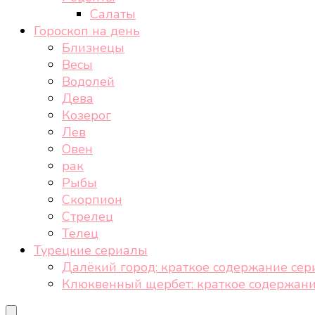
Салаты
Гороскоп на день
Близнецы
Весы
Водолей
Дева
Козерог
Лев
Овен
рак
Рыбы
Скорпион
Стрелец
Телец
Турецкие сериалы
Далёкий город: краткое содержание сер
Клюквенный щербет: краткое содержани