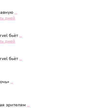
главную
…
ть дней
rvel бьёт
…
ть дней
rvel бьёт
…
ночь»
…
ная зрителям
…