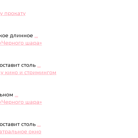
у прокату
акое длинное
…
 «Черного шара»
оставит столь
…
ду кино и стримингом
ельном
…
 «Черного шара»
оставит столь
…
еатральное окно