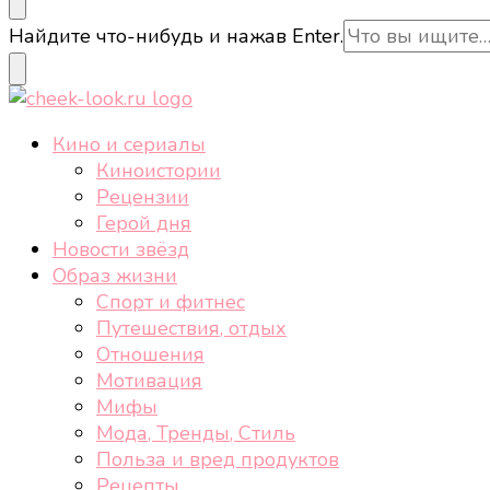
cheek-look.ru
Женский сайт о звездах и кино, а также трендах, 
Ищите
Найдите что-нибудь и нажав Enter.
что-
то?
cheek-look.ru
Женский сайт о звездах и кино, а также трендах, 
Кино и сериалы
Киноистории
Рецензии
Герой дня
Новости звёзд
Образ жизни
Спорт и фитнес
Путешествия, отдых
Отношения
Мотивация
Мифы
Мода, Тренды, Стиль
Польза и вред продуктов
Рецепты