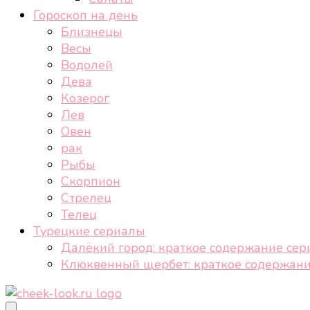
Гороскоп на день
Близнецы
Весы
Водолей
Дева
Козерог
Лев
Овен
рак
Рыбы
Скорпион
Стрелец
Телец
Турецкие сериалы
Далёкий город: краткое содержание сер
Клюквенный щербет: краткое содержани