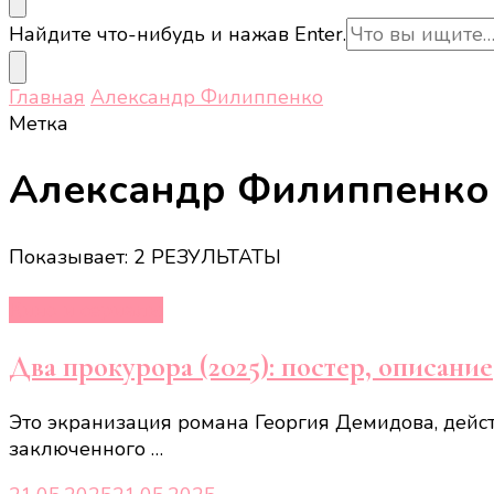
Ищите
Найдите что-нибудь и нажав Enter.
что-
то?
Главная
Александр Филиппенко
Метка
Александр Филиппенко
Показывает: 2 РЕЗУЛЬТАТЫ
Кино и сериалы
Два прокурора (2025): постер, описание
Это экранизация романа Георгия Демидова, дейс
заключенного …