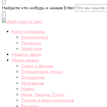
cheek-look.ru
Женский сайт о звездах и кино, а также трендах, 
Ищите
Найдите что-нибудь и нажав Enter.
что-
то?
cheek-look.ru
Женский сайт о звездах и кино, а также трендах, 
Кино и сериалы
Киноистории
Рецензии
Герой дня
Новости звёзд
Образ жизни
Спорт и фитнес
Путешествия, отдых
Отношения
Мотивация
Мифы
Мода, Тренды, Стиль
Польза и вред продуктов
Рецепты