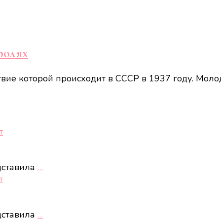
ролях
вие которой происходит в СССР в 1937 году. Моло
т
дставила
…
т
дставила
…