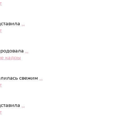
т
дставила
…
т
ародовала
…
ые кадры
елилась свежим
…
т
дставила
…
т