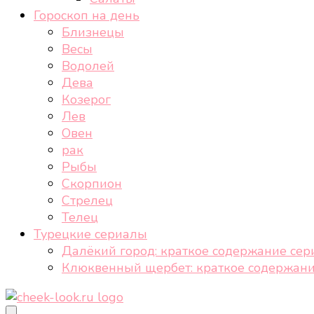
Гороскоп на день
Близнецы
Весы
Водолей
Дева
Козерог
Лев
Овен
рак
Рыбы
Скорпион
Стрелец
Телец
Турецкие сериалы
Далёкий город: краткое содержание сер
Клюквенный щербет: краткое содержани