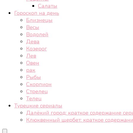
Салаты
Гороскоп на день
Близнецы
Весы
Водолей
Дева
Козерог
Лев
Овен
рак
Рыбы
Скорпион
Стрелец
Телец
Турецкие сериалы
Далёкий город: краткое содержание сер
Клюквенный щербет: краткое содержани